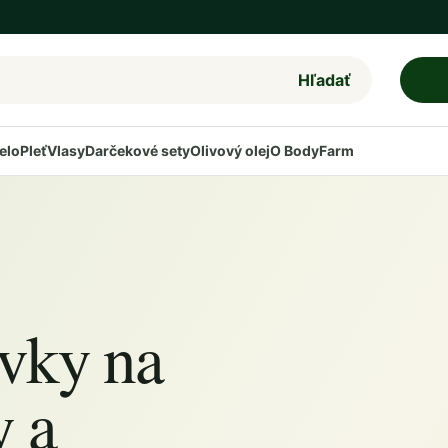
Hľadať
elo
Pleť
Vlasy
Darčekové sety
Olivový olej
O BodyFarm
vky na
y a