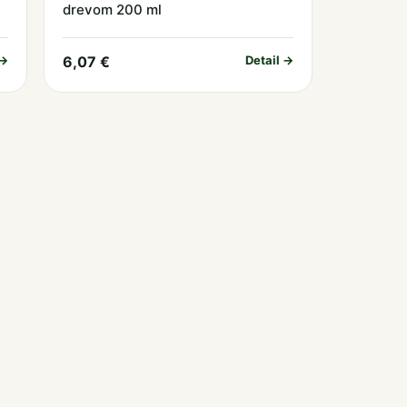
drevom 200 ml
 →
6,07 €
Detail →