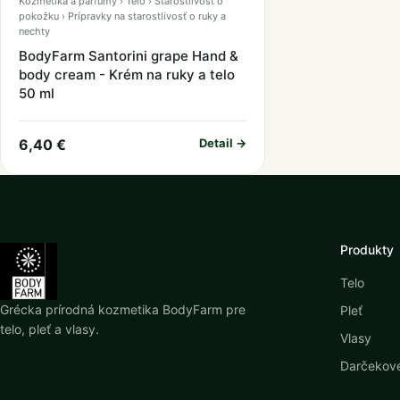
Kozmetika a parfumy › Telo › Starostlivosť o
pokožku › Prípravky na starostlivosť o ruky a
nechty
BodyFarm Santorini grape Hand &
body cream - Krém na ruky a telo
50 ml
6,40 €
Detail →
Produkty
Telo
Grécka prírodná kozmetika BodyFarm pre
Pleť
telo, pleť a vlasy.
Vlasy
Darčekové