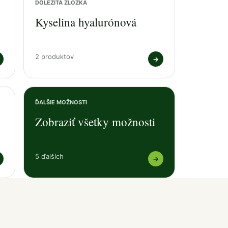
DÔLEŽITÁ ZLOŽKA
Kyselina hyalurónová
2 produktov
→
ĎALŠIE MOŽNOSTI
Zobraziť všetky možnosti
5 ďalších
→