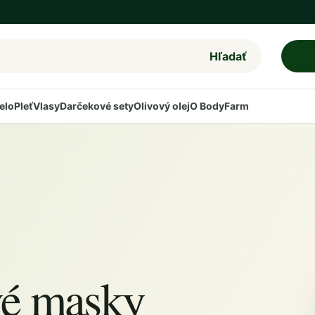
Hľadať
elo
Pleť
Vlasy
Darčekové sety
Olivový olej
O BodyFarm
vé masky