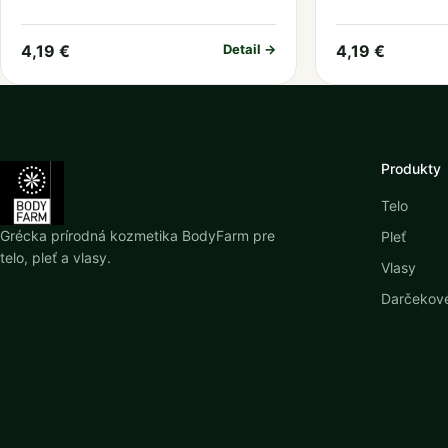
4,19 €
Detail →
4,19 €
Produkty
Telo
Grécka prírodná kozmetika BodyFarm pre
Pleť
telo, pleť a vlasy.
Vlasy
Darčekové