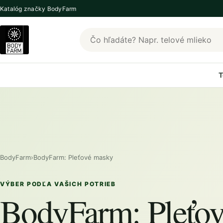
Katalóg značky BodyFarm
Hľadať produkty BodyFarm
T
BodyFarm
›
BodyFarm: Pleťové masky
VÝBER PODĽA VAŠICH POTRIEB
BodyFarm: Pleťo