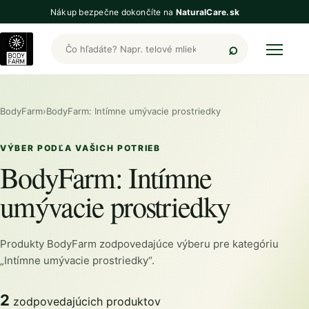
Nákup bezpečne dokončíte na
NaturalCare.sk
Hľadať produkty BodyFarm
BodyFarm
›
BodyFarm: Intímne umývacie prostriedky
VÝBER PODĽA VAŠICH POTRIEB
BodyFarm: Intímne
umývacie prostriedky
Produkty BodyFarm zodpovedajúce výberu pre kategóriu
„Intímne umývacie prostriedky“.
2
zodpovedajúcich produktov