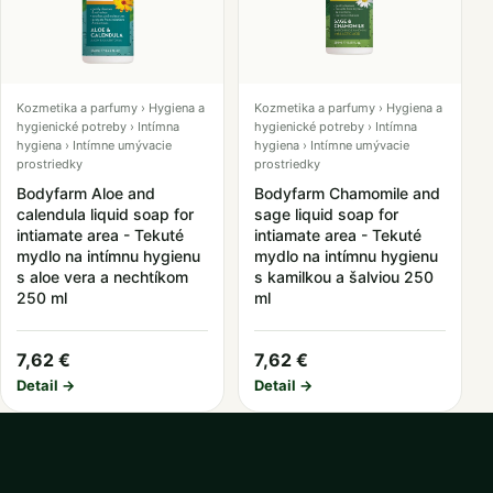
Kozmetika a parfumy › Hygiena a
Kozmetika a parfumy › Hygiena a
hygienické potreby › Intímna
hygienické potreby › Intímna
hygiena › Intímne umývacie
hygiena › Intímne umývacie
prostriedky
prostriedky
Bodyfarm Aloe and
Bodyfarm Chamomile and
calendula liquid soap for
sage liquid soap for
intiamate area - Tekuté
intiamate area - Tekuté
mydlo na intímnu hygienu
mydlo na intímnu hygienu
s aloe vera a nechtíkom
s kamilkou a šalviou 250
250 ml
ml
7,62 €
7,62 €
Detail →
Detail →