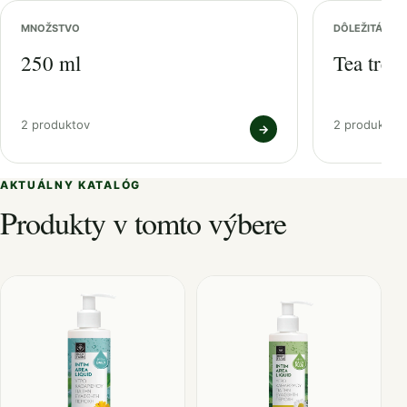
MNOŽSTVO
DÔLEŽITÁ ZL
250 ml
Tea tree 
2 produktov
2 produktov
→
AKTUÁLNY KATALÓG
Produkty v tomto výbere