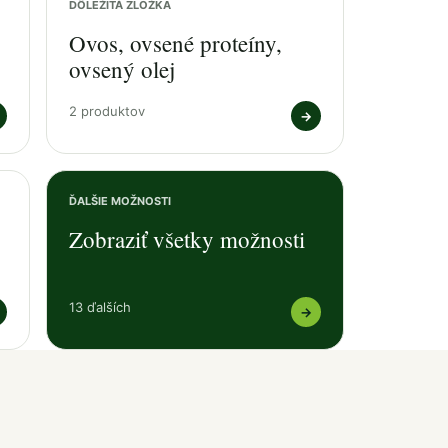
DÔLEŽITÁ ZLOŽKA
Ovos, ovsené proteíny,
ovsený olej
2 produktov
→
ĎALŠIE MOŽNOSTI
Zobraziť všetky možnosti
13 ďalších
→