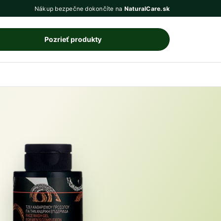
Nákup bezpečne dokončíte na
NaturalCare.sk
Pozrieť produkty