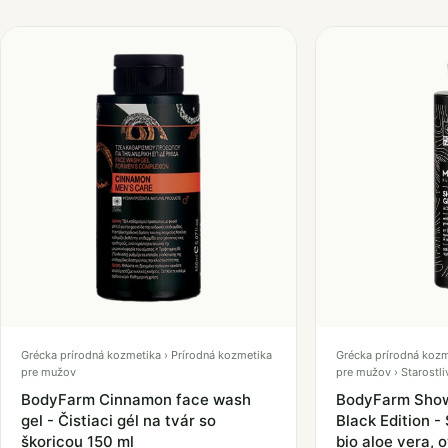
Grécka prírodná kozmetika › Prírodná kozmetika
Grécka prírodná kozm
pre mužov
pre mužov › Starostli
BodyFarm Cinnamon face wash
BodyFarm Show
gel - Čistiaci gél na tvár so
Black Edition -
škoricou 150 ml
bio aloe vera, 