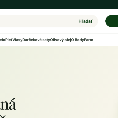
Hľadať
elo
Pleť
Vlasy
Darčekové sety
Olivový olej
O BodyFarm
dná