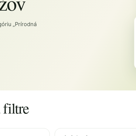
žov
óriu „Prírodná
filtre