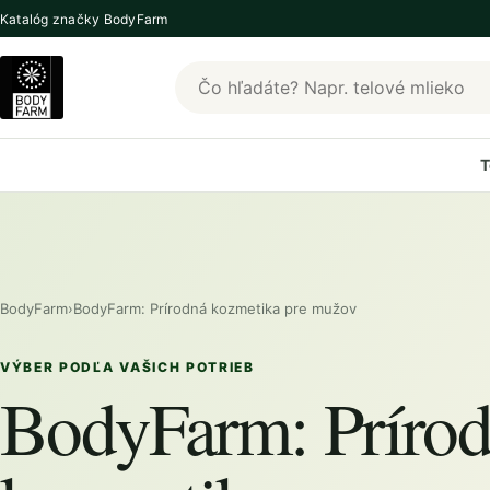
Katalóg značky BodyFarm
Hľadať produkty BodyFarm
T
BodyFarm
›
BodyFarm: Prírodná kozmetika pre mužov
VÝBER PODĽA VAŠICH POTRIEB
BodyFarm: Príro