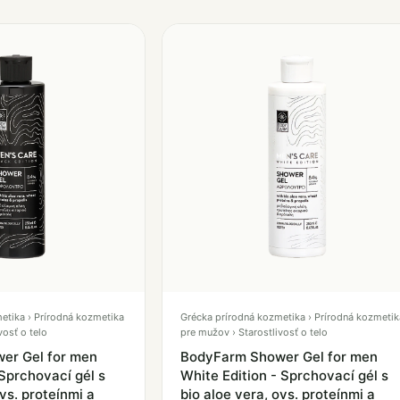
etika › Prírodná kozmetika
Grécka prírodná kozmetika › Prírodná kozmetik
vosť o telo
pre mužov › Starostlivosť o telo
er Gel for men
BodyFarm Shower Gel for men
 Sprchovací gél s
White Edition - Sprchovací gél s
ovs. proteínmi a
bio aloe vera, ovs. proteínmi a