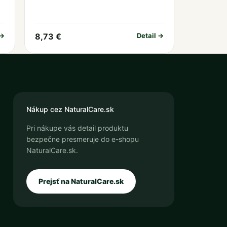
 →
8,73 €
Detail →
Nákup cez NaturalCare.sk
Pri nákupe vás detail produktu
bezpečne presmeruje do e-shopu
NaturalCare.sk.
Prejsť na NaturalCare.sk