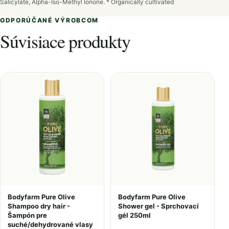
Salicylate, Alpha-Iso-Methyl Ionone. * Οrganically cultivated
ODPORÚČANÉ VÝROBCOM
Súvisiace produkty
Bodyfarm Pure Olive
Bodyfarm Pure Olive
Shampoo dry hair -
Shower gel - Sprchovací
Šampón pre
gél 250ml
suché/dehydrované vlasy