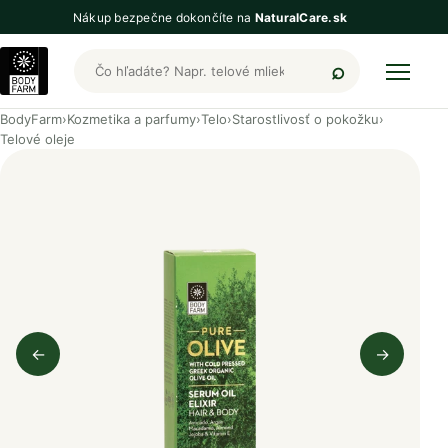
Nákup bezpečne dokončíte na
NaturalCare.sk
Hľadať produkty BodyFarm
BodyFarm
›
Kozmetika a parfumy
›
Telo
›
Starostlivosť o pokožku
›
Telové oleje
←
→
Predchádzajúci obrázok
Nasleduj