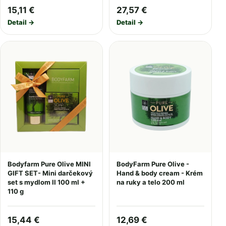
15,11 €
27,57 €
Detail →
Detail →
Bodyfarm Pure Olive MINI
BodyFarm Pure Olive -
GIFT SET- Mini darčekový
Hand & body cream - Krém
set s mydlom II 100 ml +
na ruky a telo 200 ml
110 g
15,44 €
12,69 €