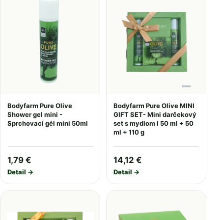
Bodyfarm Pure Olive
Bodyfarm Pure Olive MINI
Shower gel mini -
GIFT SET- Mini darčekový
Sprchovací gél mini 50ml
set s mydlom I 50 ml + 50
ml + 110 g
1,79 €
14,12 €
Detail →
Detail →