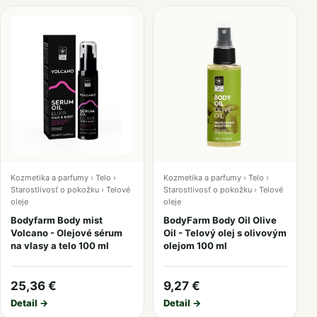
Kozmetika a parfumy › Telo ›
Kozmetika a parfumy › Telo ›
Starostlivosť o pokožku › Telové
Starostlivosť o pokožku › Telové
oleje
oleje
Bodyfarm Body mist
BodyFarm Body Oil Olive
Volcano - Olejové sérum
Oil - Telový olej s olivovým
na vlasy a telo 100 ml
olejom 100 ml
25,36 €
9,27 €
Detail →
Detail →