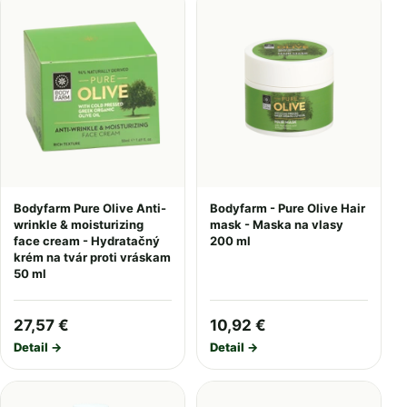
Bodyfarm Pure Olive Anti-
Bodyfarm - Pure Olive Hair
wrinkle & moisturizing
mask - Maska na vlasy
face cream - Hydratačný
200 ml
krém na tvár proti vráskam
50 ml
27,57 €
10,92 €
Detail →
Detail →