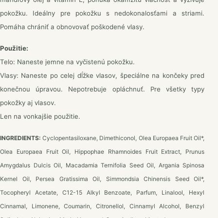
pokožku. Ideálny pre pokožku s nedokonalosťami a striami.
Pomáha chrániť a obnovovať poškodené vlasy.
Použitie:
Telo: Naneste jemne na vyčistenú pokožku.
Vlasy: Naneste po celej dĺžke vlasov, špeciálne na končeky pred
konečnou úpravou. Nepotrebuje opláchnuť. Pre všetky typy
pokožky aj vlasov.
Len na vonkajšie použitie.
INGREDIENTS:
Cyclopentasiloxane, Dimethiconol, Olea Europaea Fruit Oil*,
Olea Europaea Fruit Oil, Hippophae Rhamnoides Fruit Extract, Prunus
Amygdalus Dulcis Oil, Macadamia Ternifolia Seed Oil, Argania Spinosa
Kernel Oil, Persea Gratissima Oil, Simmondsia Chinensis Seed Oil*,
Tocopheryl Acetate, C12-15 Alkyl Βenzoate, Parfum, Linalool, Hexyl
Cinnamal, Limonene, Coumarin, Citronellol, Cinnamyl Alcohol, Benzyl