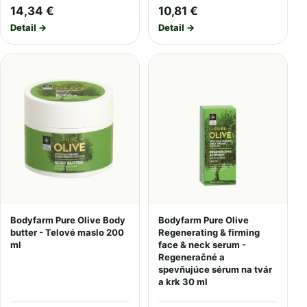
14,34 €
10,81 €
Detail →
Detail →
Bodyfarm Pure Olive Body
Bodyfarm Pure Olive
butter - Telové maslo 200
Regenerating & firming
ml
face & neck serum -
Regeneračné a
spevňujúce sérum na tvár
a krk 30 ml