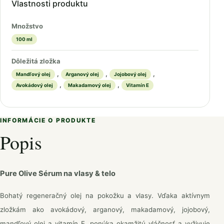
Vlastnosti produktu
Množstvo
100 ml
Dôležitá zložka
,
,
,
Mandľový olej
Arganový olej
Jojobový olej
,
,
Avokádový olej
Makadamový olej
Vitamín E
INFORMÁCIE O PRODUKTE
Popis
Pure Olive Sérum na vlasy & telo
Bohatý regeneračný olej na pokožku a vlasy. Vďaka aktívnym
zložkám ako avokádový, arganový, makadamový, jojobový,
mandľový olej a vitamín E, ponúka okamžitú vláčnosť a vyživuje