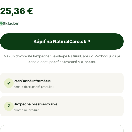
25,36 €
Skladom
Kúpiť na NaturalCare.sk
↗
Nákup dokončíte bezpečne v e-shope NaturalCare.sk. Rozhodujúca je
cena a dostupnosť zobrazená v e-shope.
Prehľadné informácie
✓
cena a dostupnosť produktu
Bezpečné presmerovanie
↗
priamo na produkt