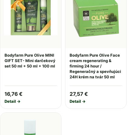
Bodyfarm Pure Olive MINI
Bodyfarm Pure Olive Face
GIFT SET- Mini darčekový
cream regenerating &
set 50 ml + 50 ml + 100 ml
firming 24 hour /
Regeneračný a spevňujúci
24H krém na tvár 50 ml
16,76 €
27,57 €
Detail →
Detail →