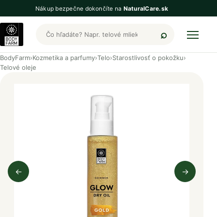
Nákup bezpečne dokončíte na
NaturalCare.sk
Hľadať produkty BodyFarm
BodyFarm
›
Kozmetika a parfumy
›
Telo
›
Starostlivosť o pokožku
›
Telové oleje
←
→
Predchádzajúci obrázok
Nasleduj