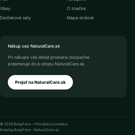
Vlasy
O značke
Darčekové sety
Mapa stránok
Nákup cez NaturalCare.sk
Pri nákupe vás detail produktu bezpečne
presmeruje do e-shopu NaturalCare.sk.
Prejsť na NaturalCare.sk
© 2026 BodyFarm – Prírodná kozmetika
Katalóg BodyFarm · NaturalCare.sk