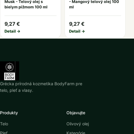
Musk - Telový olej s
- Mangový telový olej 100
bielym pižmom 100 ml
ml
9,27 €
9,27 €
Detail →
Detail →
Grécka prírodná kozmetika BodyFarm pre
telo, pleť a vlasy.
Produkty
Objavujte
Telo
Olivový olej
Pleť
Kategórie