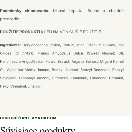
Podmienky skladovania:
Izbová teplota. Suché a chladné
prostredie.
POUŽITIE PRODUKTU:
LEN NA VONKAJŠIE POUŽITIE.
Ingredients:
Octyldodecanol, Silica, Parfum, Mica, Titanium Dioxide, Iron
Oxides (CI 77491), Prunus Amygdalus Dulcis (Sweet Almond) Oil,
Helichrysum Angustifolium Flower Extract, Argania Spinosa (Argan) Kernel
Oil, Alpha-Iso-Methyl Ionone, Benzyl Alcohol, Benzyl Benzoate, Benzyl
Salicylate, Cinnamyl Alcohol, Citronellol, Coumarin, Limonene, Geraniol,
Hexyl Cinnamal, Linalool.
ODPORÚČANÉ VÝROBCOM
Súvisiace produkty