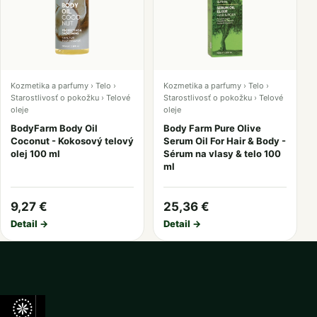
Kozmetika a parfumy › Telo ›
Kozmetika a parfumy › Telo ›
Starostlivosť o pokožku › Telové
Starostlivosť o pokožku › Telové
oleje
oleje
BodyFarm Body Oil
Body Farm Pure Olive
Coconut - Kokosový telový
Serum Oil For Hair & Body -
olej 100 ml
Sérum na vlasy & telo 100
ml
9,27 €
25,36 €
Detail →
Detail →