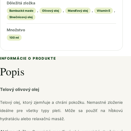
Dôležitá zložka
,
,
,
,
Bambucké maslo
Olivový olej
Mandľový olej
Vitamín E
Slnečnicový olej
Množstvo
100 ml
INFORMÁCIE O PRODUKTE
Popis
Telový olivový olej
Telový olej, ktorý zjemňuje a chráni pokožku. Nemastné zloženie
ideálne pre všetky typy pleti. Môže sa použiť na hĺbkovú
hydratáciu alebo relaxačnú masáž.