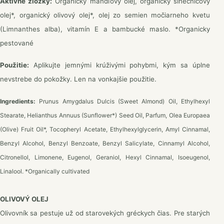
Aktívne zložky:
Organický mandľový olej, organický slnečnicový
olej*, organický olivový olej*, olej zo semien močiarneho kvetu
(Limnanthes alba), vitamín E a bambucké maslo. *Organicky
pestované
Použitie:
Aplikujte jemnými krúživými pohybmi, kým sa úplne
nevstrebe do pokožky. Len na vonkajšie použitie.
Ingredients:
Prunus Amygdalus Dulcis (Sweet Almond) Oil, Ethylhexyl
Stearate, Helianthus Annuus (Sunflower*) Seed Oil, Parfum, Olea Europaea
(Olive) Fruit Oil*, Tocopheryl Acetate, Ethylhexylglycerin, Amyl Cinnamal,
Benzyl Alcohol, Benzyl Benzoate, Benzyl Salicylate, Cinnamyl Alcohol,
Citronellol, Limonene, Eugenol, Geraniol, Hexyl Cinnamal, Isoeugenol,
Linalool. *Organically cultivated
OLIVOVÝ OLEJ
Olivovník sa pestuje už od starovekých gréckych čias. Pre starých