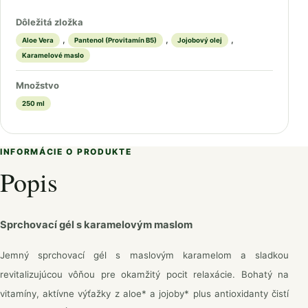
Dôležitá zložka
,
,
,
Aloe Vera
Pantenol (Provitamín B5)
Jojobový olej
Karamelové maslo
Množstvo
250 ml
INFORMÁCIE O PRODUKTE
Popis
Sprchovací gél s karamelovým maslom
Jemný sprchovací gél s maslovým karamelom a sladkou
revitalizujúcou vôňou pre okamžitý pocit relaxácie. Bohatý na
vitamíny, aktívne výťažky z aloe* a jojoby* plus antioxidanty čistí