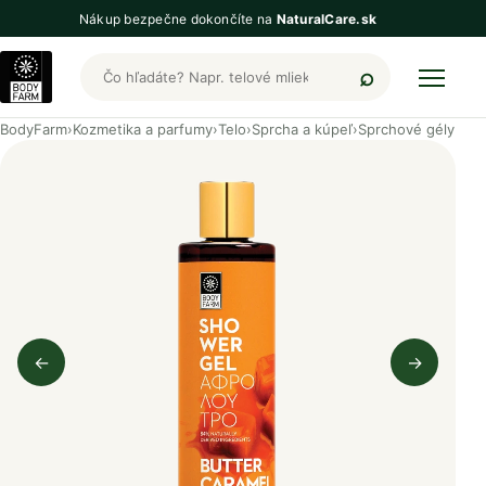
Nákup bezpečne dokončíte na
NaturalCare.sk
Hľadať produkty BodyFarm
BodyFarm
›
Kozmetika a parfumy
›
Telo
›
Sprcha a kúpeľ
›
Sprchové gély
←
→
Predchádzajúci obrázok
Nasleduj