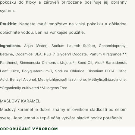
pokožku do hĺbky a zároveň prirodzene posilňuje jej obranný
systém.
Použitie:
Naneste malé množstvo na vlhkú pokožku a dôkladne
opláchnite vodou. Len na vonkajšie použitie.
Ingredients
: Aqua (Water), Sodium Laureth Sulfate, Cocamidopropyl
Betaine, Cocamide DEA, PEG-7 Glyceryl Cocoate, Parfum (Fragrance)**,
Panthenol, Simmondsia Chinensis (Jojoba*) Seed Oil, Aloe* Barbadensis
Leaf Juice, Polyquaternium-7, Sodium Chloride, Disodium EDTA, Citric
Acid, Benzyl Alcohol, Methylchloroisothiazolinone, Methylisothiazolinone.
*Organically cultivated **Allergens Free
MASLOVÝ KARAMEL
Maslový karamel je dobre známy milovníkom sladkostí po celom
svete. Jeho jemná a teplá vôňa vytvára sladké pocity potešenia.
ODPORÚČANÉ VÝROBCOM