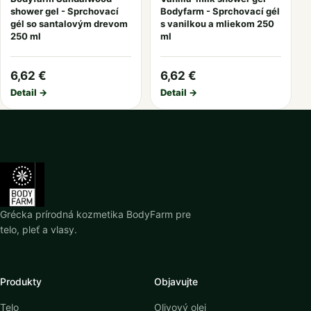
shower gel - Sprchovací
Bodyfarm - Sprchovací gél
gél so santalovým drevom
s vanilkou a mliekom 250
250 ml
ml
6,62 €
6,62 €
Detail →
Detail →
Grécka prírodná kozmetika BodyFarm pre
telo, pleť a vlasy.
Produkty
Objavujte
Telo
Olivový olej