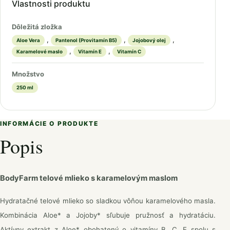
Vlastnosti produktu
Dôležitá zložka
,
,
,
Aloe Vera
Pantenol (Provitamín B5)
Jojobový olej
,
,
Karamelové maslo
Vitamín E
Vitamín C
Množstvo
250 ml
INFORMÁCIE O PRODUKTE
Popis
BodyFarm telové mlieko s karamelovým maslom
Hydratačné telové mlieko so sladkou vôňou karamelového masla.
Kombinácia Aloe* a Jojoby* sľubuje pružnosť a hydratáciu.
Aktívny extrakt z Aloe* obohatený o vitamíny B, C, E spolu s