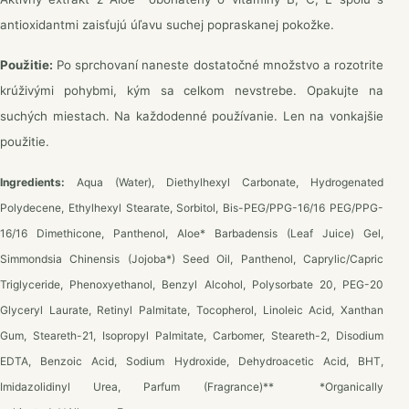
antioxidantmi zaisťujú úľavu suchej popraskanej pokožke.
Použitie:
Po sprchovaní naneste dostatočné množstvo a rozotrite
krúživými pohybmi, kým sa celkom nevstrebe. Opakujte na
suchých miestach. Na každodenné používanie. Len na vonkajšie
použitie.
Ingredients:
Aqua (Water), Diethylhexyl Carbonate, Hydrogenated
Polydecene, Ethylhexyl Stearate, Sorbitol, Bis-PEG/PPG-16/16 PEG/PPG-
16/16 Dimethicone, Panthenol, Aloe* Barbadensis (Leaf Juice) Gel,
Simmondsia Chinensis (Jojoba*) Seed Oil, Panthenol, Caprylic/Capric
Triglyceride, Phenoxyethanol, Benzyl Alcohol, Polysorbate 20, PEG-20
Glyceryl Laurate, Retinyl Palmitate, Tocopherol, Linoleic Acid, Xanthan
Gum, Steareth-21, Isopropyl Palmitate, Carbomer, Steareth-2, Disodium
EDTA, Benzoic Acid, Sodium Hydroxide, Dehydroacetic Acid, BHT,
Imidazolidinyl Urea, Parfum (Fragrance)** *Organically