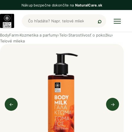
Nákup bezpečne dokončíte na
NaturalCare.sk
Hľadať produkty BodyFarm
BodyFarm
›
Kozmetika a parfumy
›
Telo
›
Starostlivosť o pokožku
›
Telové mlieka
←
→
Predchádzajúci obrázok
Nasleduj