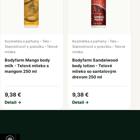
Kozmetika a parfumy › Telo ›
Kozmetika a parfumy › Telo ›
Starostlivosť o pokožku › Telové
Starostlivosť o pokožku › Telové
mlieka
mlieka
Bodyfarm Mango body
Bodyfarm Sandalwood
milk - Telové mlieko s
body lotion - Telové
mangom 250 ml
mlieko so santalovým
drevom 250 ml
9,38 €
9,38 €
Detail →
Detail →