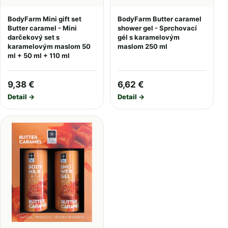
BodyFarm Mini gift set
BodyFarm Butter caramel
Butter caramel - Mini
shower gel - Sprchovací
darčekový set s
gél s karamelovým
karamelovým maslom 50
maslom 250 ml
ml + 50 ml + 110 ml
9,38 €
6,62 €
Detail →
Detail →