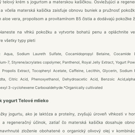
 telový krém s jogurtom a materskou kašičkou. Osviežujúci a regene
a včelia materská kašička zaisťuje obnovu buniek a pružnosť pokožky
 aloe vera, propolisom a provitamínom B5 čistia a dodávajú pokožke ži
aneste na vlhkú pokožku a vytvorte bohatú penu a opláchnite v
re všetky typy pleti
:
Aqua, Sodium Laureth Sulfate, Cocamidopropyl Betaine, Cocamide D
ium-7, Styrene/acrylates copolymer, Panthenol, Royal Jelly Extract, Yogurt Po
, Propolis Extract, Tocopheryl Acetate, Caffeine, Lecithin, Glycerin, Sodium
dta, Citric Acid, Phenoxyethanol, Dehydroacetic Acid, Benzoic Acid,alph
exyl 3-cyclohexene Carboxaldehyde.*Organically cultivated
k yogurt Telové mlieko
ožky jogurtu, ako je laktóza a proteíny, zvyšujú úroveň vlhkosti v h
ci a regeneračný účinok, zatiaľ čo materská kašička dosahuje obn
 navrhnuté zloženie obohatené o organický olivový olej v kombin