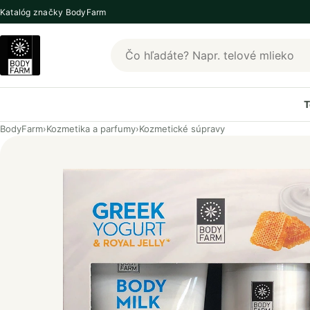
Katalóg značky BodyFarm
Hľadať produkty BodyFarm
T
BodyFarm
›
Kozmetika a parfumy
›
Kozmetické súpravy