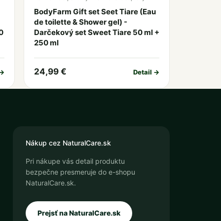
BodyFarm Gift set Seet Tiare (Eau
de toilette & Shower gel) -
0
Darčekový set Sweet Tiare 50 ml +
250 ml
24,99 €
 →
Detail →
Nákup cez NaturalCare.sk
Pri nákupe vás detail produktu
bezpečne presmeruje do e-shopu
NaturalCare.sk.
Prejsť na NaturalCare.sk