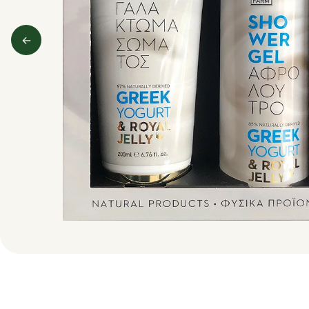
←
Predchádzajúci obrázok