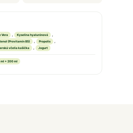
,
,
e Vera
Kyselina hyalurónová
,
,
tenol (Provitamín B5)
Propolis
,
erská včelia kašička
Jogurt
 ml + 200 ml