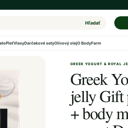
Hľadať
elo
Pleť
Vlasy
Darčekové sety
Olivový olej
O BodyFarm
GREEK YOGURT & ROYAL J
Greek Yo
jelly Gif
+ body mi