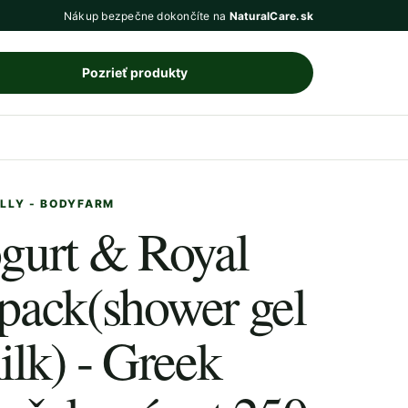
Nákup bezpečne dokončíte na
NaturalCare.sk
Pozrieť produkty
ELLY - BODYFARM
gurt & Royal
t pack(shower gel
lk) - Greek