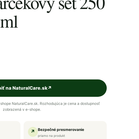
rčekový set 250
 ml
iť na NaturalCare.sk
↗
shope NaturalCare.sk. Rozhodujúca je cena a dostupnosť
zobrazená v e-shope.
Bezpečné presmerovanie
↗
priamo na produkt