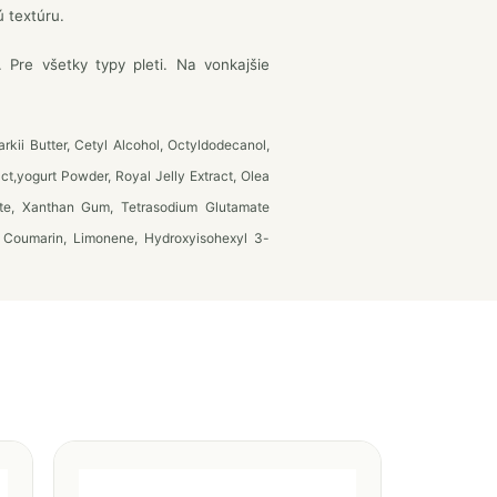
 textúru.
re všetky typy pleti. Na vonkajšie
kii Butter, Cetyl Alcohol, Octyldodecanol,
ct,yogurt Powder, Royal Jelly Extract, Olea
late, Xanthan Gum, Tetrasodium Glutamate
, Coumarin, Limonene, Hydroxyisohexyl 3-