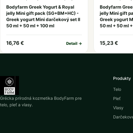
Bodyfarm Greek Yogurt & Royal
Bodyfarm Greek
jelly Mini gift pack (SG+BM+HC) -
jelly Mini gift
Greek yogurt Mini darčekový set II
Greek yogurt Mi
50 ml + 50 ml + 100 ml
50 ml + 50 ml +
16,76 €
15,23 €
Detail →
Produkty
Telo
Grécka prírodná kozmetika BodyFarm pre
Pleť
telo, pleť a vlasy.
Vlasy
Darčekové