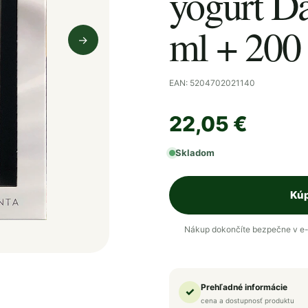
yogurt Da
ml + 200
→
Nasledujúci obrázok
EAN: 5204702021140
22,05 €
Skladom
Kúp
Nákup dokončíte bezpečne v e-
Prehľadné informácie
✓
cena a dostupnosť produktu