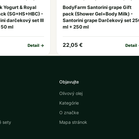
 Yogurt & Royal
BodyFarm Santorini grape Gift
 pack (SG+HS+HBC) -
pack (Shower Gel+Body Milk) -
ni darčekový set III
Santorini grape Darčekový set 25
 50 ml
ml + 250 ml
22,05 €
Detail →
Detail
Objavujte
Olivový olej
Kategórie
O značke
 sety
Mapa stránok