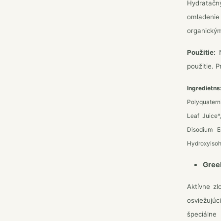
Hydratačný
omladenie 
organickým
Použitie:
N
použitie. P
Ingredietns
Polyquatern
Leaf Juice*
Disodium E
Hydroxyisoh
Gree
Aktívne zl
osviežujú
špeciálne