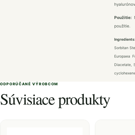
hyalurónov
Použitie:
N
použitie.
Ingredients
Sorbitan St
Europaea Fr
Diacetate, 
cyclohexene
ODPORÚČANÉ VÝROBCOM
Súvisiace produkty