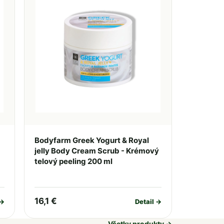
Bodyfarm Greek Yogurt & Royal
jelly Body Cream Scrub - Krémový
telový peeling 200 ml
16,1 €
 →
Detail →
Všetky produkty →