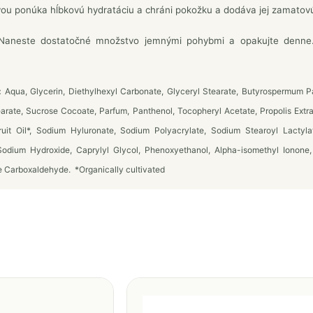
ou ponúka hĺbkovú hydratáciu a chráni pokožku a dodáva jej zamatovú
aneste dostatočné množstvo jemnými pohybmi a opakujte denne. P
:
Aqua, Glycerin, Diethylhexyl Carbonate, Glyceryl Stearate, Butyrospermum Par
earate, Sucrose Cocoate, Parfum, Panthenol, Tocopheryl Acetate, Propolis Extra
uit Oil*, Sodium Hyluronate, Sodium Polyacrylate, Sodium Stearoyl Lacty
Sodium Hydroxide, Caprylyl Glycol, Phenoxyethanol, Alpha-isomethyl Ionone
 Carboxaldehyde. *Organically cultivated