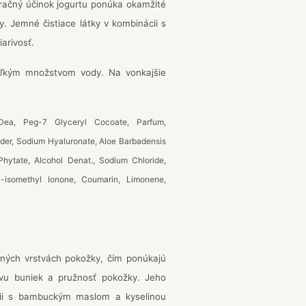
račný účinok jogurtu ponúka okamžité
. Jemné čistiace látky v kombinácii s
arivosť.
eľkým množstvom vody. Na vonkajšie
ea, Peg-7 Glyceryl Cocoate, Parfum,
wder, Sodium Hyaluronate, Aloe Barbadensis
 Phytate, Alcohol Denat., Sodium Chloride,
a-isomethyl Ionone, Coumarin, Limonene,
orných vrstvách pokožky, čím ponúkajú
ovu buniek a pružnosť pokožky. Jeho
ácii s bambuckým maslom a kyselinou