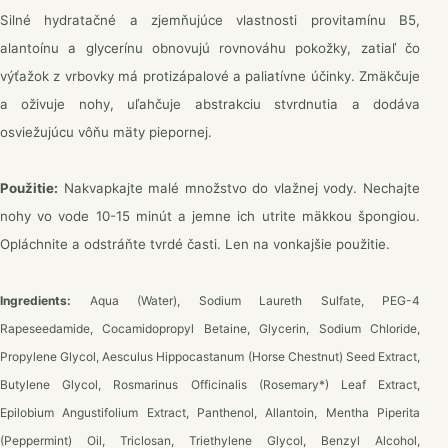
Silné hydratačné a zjemňujúce vlastnosti provitamínu B5,
alantoínu a glycerínu obnovujú rovnováhu pokožky, zatiaľ čo
výťažok z vrbovky má protizápalové a paliatívne účinky. Zmäkčuje
a oživuje nohy, uľahčuje abstrakciu stvrdnutia a dodáva
osviežujúcu vôňu mäty piepornej.
Použitie:
Nakvapkajte malé množstvo do vlažnej vody. Nechajte
nohy vo vode 10-15 minút a jemne ich utrite mäkkou špongiou.
Opláchnite a odstráňte tvrdé časti. Len na vonkajšie použitie.
Ingredients:
Aqua (Water), Sodium Laureth Sulfate, PEG-4
Rapeseedamide, Cocamidopropyl Betaine, Glycerin, Sodium Chloride,
Propylene Glycol, Aesculus Hippocastanum (Horse Chestnut) Seed Extract,
Butylene Glycol, Rosmarinus Officinalis (Rosemary*) Leaf Extract,
Epilobium Angustifolium Extract, Panthenol, Allantoin, Mentha Piperita
(Peppermint) Oil, Triclosan, Triethylene Glycol, Benzyl Alcohol,