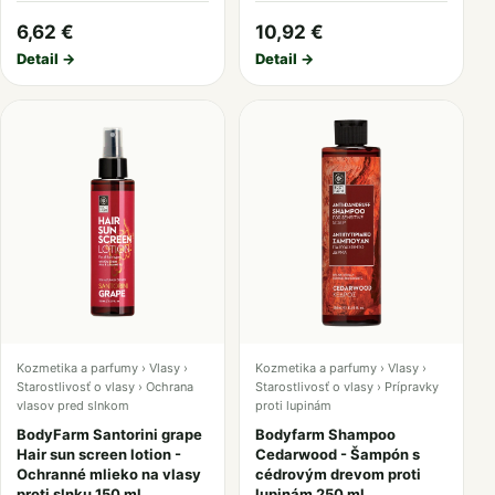
6,62 €
10,92 €
Detail →
Detail →
Kozmetika a parfumy › Vlasy ›
Kozmetika a parfumy › Vlasy ›
Starostlivosť o vlasy › Ochrana
Starostlivosť o vlasy › Prípravky
vlasov pred slnkom
proti lupinám
BodyFarm Santorini grape
Bodyfarm Shampoo
Hair sun screen lotion -
Cedarwood - Šampón s
Ochranné mlieko na vlasy
cédrovým drevom proti
proti slnku 150 ml
lupinám 250 ml