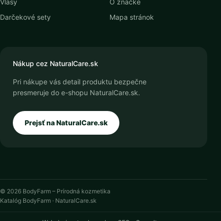
Vlasy
O značke
Darčekové sety
Mapa stránok
Nákup cez NaturalCare.sk
Pri nákupe vás detail produktu bezpečne
presmeruje do e-shopu NaturalCare.sk.
Prejsť na NaturalCare.sk
© 2026 BodyFarm – Prírodná kozmetika
Katalóg BodyFarm · NaturalCare.sk