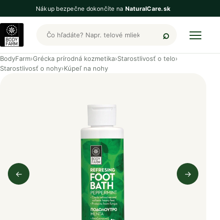
Nákup bezpečne dokončíte na
NaturalCare.sk
Hľadať produkty BodyFarm
BodyFarm
›
Grécka prírodná kozmetika
›
Starostlivosť o telo
›
Starostlivosť o nohy
›
Kúpeľ na nohy
←
→
Predchádzajúci obrázok
Nasleduj