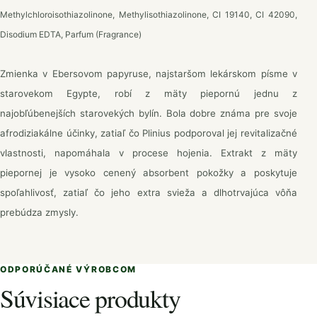
Methylchloroisothiazolinone, Methylisothiazolinone, CI 19140, CI 42090,
Disodium EDTA, Parfum (Fragrance)
Zmienka v Ebersovom papyruse, najstaršom lekárskom písme v
starovekom Egypte, robí z mäty piepornú jednu z
najobľúbenejších starovekých bylín. Bola dobre známa pre svoje
afrodiziakálne účinky, zatiaľ čo Plinius podporoval jej revitalizačné
vlastnosti, napomáhala v procese hojenia. Extrakt z mäty
piepornej je vysoko cenený absorbent pokožky a poskytuje
spoľahlivosť, zatiaľ čo jeho extra svieža a dlhotrvajúca vôňa
prebúdza zmysly.
ODPORÚČANÉ VÝROBCOM
Súvisiace produkty