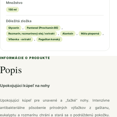
Množstvo
150 ml
Dôležitá zložka
,
,
Glycerín
Pantenol (Provitamín B5)
,
,
,
Rozmarín, rozmarínový olej / extrakt
Alantoín
Mäta pieporná
,
Vŕbovka - extrakt
Pagaštan konský
INFORMÁCIE O PRODUKTE
Popis
Upokojujúci kúpeľ na nohy
Upokojujúci kúpeľ pre unavené a „ťažké“ nohy. Intenzívne
antibakteriálne pôsobenie prírodných výťažkov z gaštanu,
eukalyptu a rozmarínu chráni a stará sa o podráždenú pokožku.