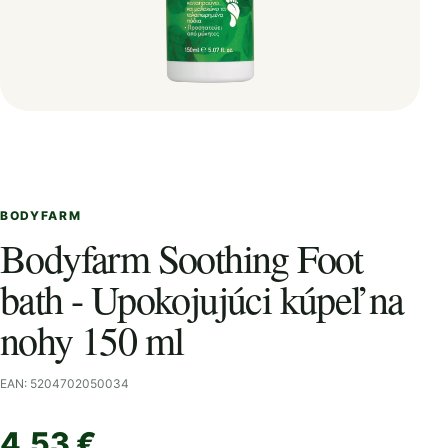
BODYFARM
Bodyfarm Soothing Foot
bath - Upokojujúci kúpeľ na
nohy 150 ml
EAN: 5204702050034
4,53 €