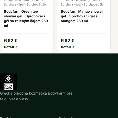
Kozmetika a parfumy › Telo ›
Kozmetika a parfumy › Telo ›
Sprcha a kúpeľ › Sprchové gély
Sprcha a kúpeľ › Sprchové gély
Bodyfarm Green tee
Bodyfarm Mango shower
shower gel - Sprchovací
gel - Sprchovací gél s
gél so zeleným čajom 250
mangom 250 ml
ml
6,62 €
6,62 €
Detail →
Detail →
Grécka prírodná kozmetika BodyFarm pre
telo, pleť a vlasy.