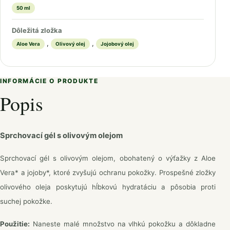
50 ml
Dôležitá zložka
,
,
Aloe Vera
Olivový olej
Jojobový olej
INFORMÁCIE O PRODUKTE
Popis
Sprchovací gél s olivovým olejom
Sprchovací gél s olivovým olejom, obohatený o výťažky z Aloe
Vera* a jojoby*, ktoré zvyšujú ochranu pokožky. Prospešné zložky
olivového oleja poskytujú hĺbkovú hydratáciu a pôsobia proti
suchej pokožke.
Použitie:
Naneste malé množstvo na vlhkú pokožku a dôkladne