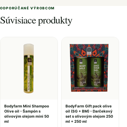
ODPORÚČANÉ VÝROBCOM
Súvisiace produkty
Bodyfarm Mini Shampoo
BodyFarm Gift pack olive
Olive oil - Šampón s
oil (SG + BM) - Darčekový
olivovým olejom mini 50
set s olivovým olejom 250
ml
ml + 250 ml