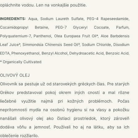
opláchnite vodou. Len na vonkajšie použitie.
INGREDIENTS:
Aqua, Sodium Laureth Sulfate, PEG-4 Rapeseedamide,
Cocamidopropyl Betaine, PEG-7 Glyceryl Cocoate, Parfum,
Polyquaternium-7, Panthenol, Olea Europaea Fruit Oil*, Aloe Barbdensis
Leaf Juice*, Simmondsia Chinensis Seed Oil*, Sodium Chloride, Disodium
EDTA, Phenoxyethanol, Benzyl Alcohol, Dehydroacetic Acid, Benzoic Acid.
* Organically Cultivated
OLIVOVÝ OLEJ
Olivovník sa pestuje už od starovekých gréckych čias. Pre starých
Grékov predstavoval pokoj okrem iných cností a mal rôzne
liečebné využitie najmä pri kožných problémoch. Počas
neprítomnosti mydla na osobnú hygienu si na vlasy a pokožku
nanášali olivový olej ako čistiaci prostriedok, ktorý zároveň
dodáva vôňu a jemnosť. Používali ho aj na látku, aby sa ich
oblečenie rozžiarilo.