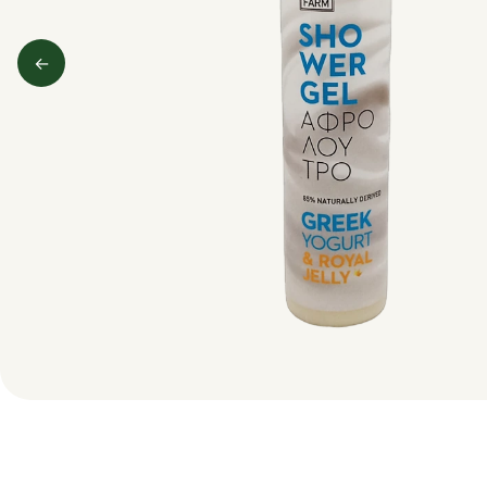
←
Predchádzajúci obrázok