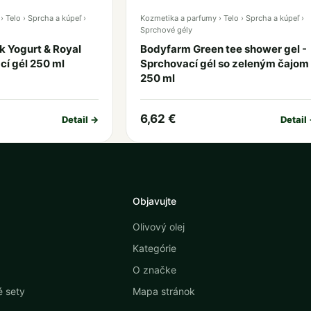
 Telo › Sprcha a kúpeľ ›
Kozmetika a parfumy › Telo › Sprcha a kúpeľ ›
Sprchové gély
 Yogurt & Royal
Bodyfarm Green tee shower gel -
ací gél 250 ml
Sprchovací gél so zeleným čajom
250 ml
6,62 €
Detail →
Detail
Objavujte
Olivový olej
Kategórie
O značke
 sety
Mapa stránok