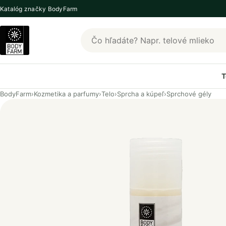
Katalóg značky BodyFarm
Hľadať produkty BodyFarm
T
BodyFarm
›
Kozmetika a parfumy
›
Telo
›
Sprcha a kúpeľ
›
Sprchové gély