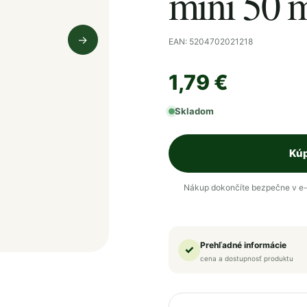
mini 50 
→
EAN: 5204702021218
Nasledujúci obrázok
1,79 €
Skladom
Kúp
Nákup dokončíte bezpečne v e-
Prehľadné informácie
✓
cena a dostupnosť produktu