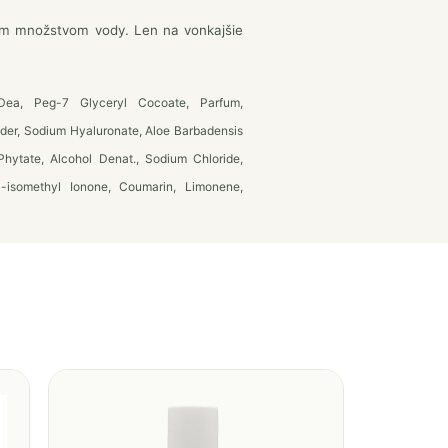
ým množstvom vody. Len na vonkajšie
ea, Peg-7 Glyceryl Cocoate, Parfum,
wder, Sodium Hyaluronate, Aloe Barbadensis
 Phytate, Alcohol Denat., Sodium Chloride,
a-isomethyl Ionone, Coumarin, Limonene,