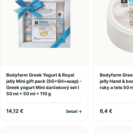
Bodyfarm Greek Yogurt & Royal
Bodyfarm Greek
jelly Mini gift pack (SG+SH+soap) -
jelly Hand & b
Greek yogurt Mini darčekový set I
ruky a telo 50 
50 ml + 50 ml + 110 g
14,12 €
6,4 €
Detail →