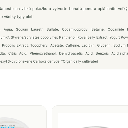
aneste na vlhkú pokožku a vytvorte bohatú penu a opláchnite veľk
re všetky typy pleti
:
Aqua, Sodium Laureth Sulfate, Cocamidopropyl Betaine, Cocamide D
ium-7, Styrene/acrylates copolymer, Panthenol, Royal Jelly Extract, Yogurt Po
, Propolis Extract, Tocopheryl Acetate, Caffeine, Lecithin, Glycerin, Sodium
dta, Citric Acid, Phenoxyethanol, Dehydroacetic Acid, Benzoic Acid,alph
exyl 3-cyclohexene Carboxaldehyde. *Organically cultivated