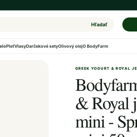
Hľadať
elo
Pleť
Vlasy
Darčekové sety
Olivový olej
O BodyFarm
GREEK YOGURT & ROYAL J
Bodyfarm
& Royal j
mini - Sp