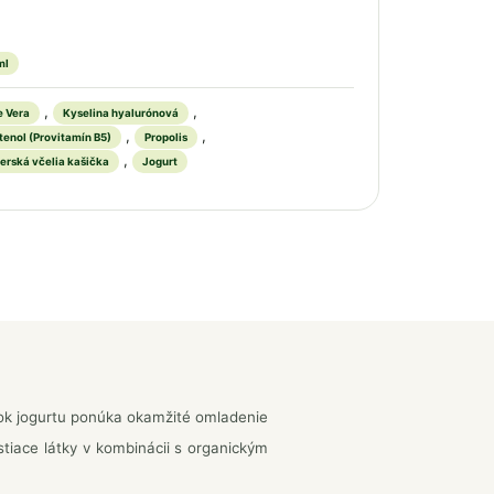
ml
,
,
e Vera
Kyselina hyalurónová
,
,
tenol (Provitamín B5)
Propolis
,
erská včelia kašička
Jogurt
nok jogurtu ponúka okamžité omladenie
tiace látky v kombinácii s organickým