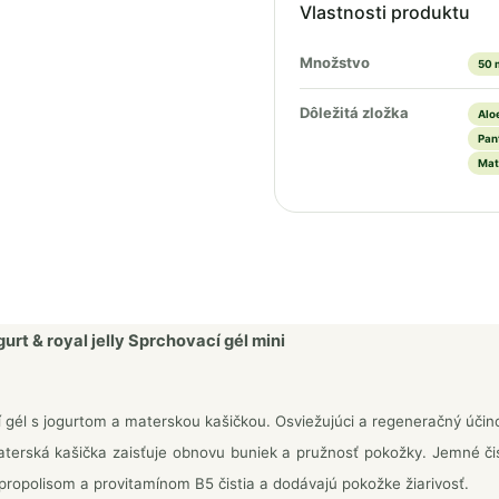
Vlastnosti produktu
Množstvo
50 
Dôležitá zložka
Alo
Pan
Mat
urt & royal jelly Sprchovací gél mini
 gél s jogurtom a materskou kašičkou. Osviežujúci a regeneračný úči
aterská kašička zaisťuje obnovu buniek a pružnosť pokožky. Jemné čis
 propolisom a provitamínom B5 čistia a dodávajú pokožke žiarivosť.