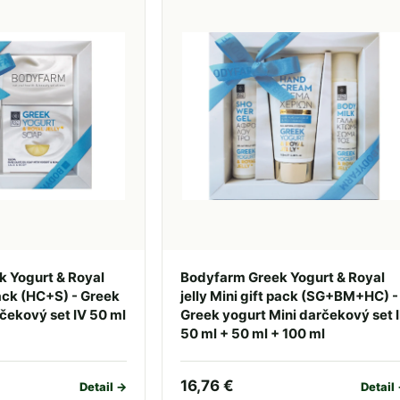
 Yogurt & Royal
Bodyfarm Greek Yogurt & Royal
pack (HC+S) - Greek
jelly Mini gift pack (SG+BM+HC) -
čekový set IV 50 ml
Greek yogurt Mini darčekový set I
50 ml + 50 ml + 100 ml
16,76 €
Detail →
Detail