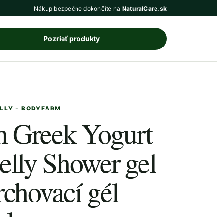
Nákup bezpečne dokončíte na
NaturalCare.sk
Pozrieť produkty
ELLY - BODYFARM
 Greek Yogurt
elly Shower gel
rchovací gél