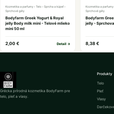
Kozmetika a parfumy › Telo › Sprcha a kúpeľ ›
Kozmetika a parfumy ›
Sprchové gély
Sprchové gély
Bodyfarm Greek Yogurt & Royal
Bodyfarm Greek
jelly Body milk mini - Telové mlieko
jelly - Sprchov
mini 50 ml
2,00 €
8,38 €
Detail →
Produkty
Telo
Grécka prírodná kozmetika BodyFarm pre
Pleť
telo, pleť a vlasy.
Vlasy
Darčekové