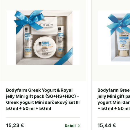
Bodyfarm Greek Yogurt & Royal
Bodyfarm Greek
jelly Mini gift pack (SG+HS+HBC) -
jelly Mini gift 
Greek yogurt Mini darčekový set III
yogurt Mini dar
50 ml + 50 ml + 50 ml
+ 50 ml + 50 ml
15,23 €
15,44 €
Detail →