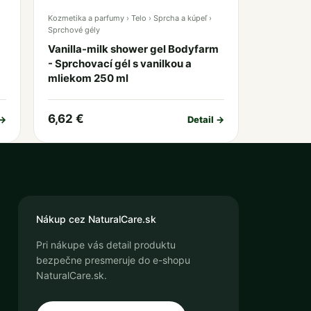
Kozmetika a parfumy › Telo › Sprcha a kúpeľ ›
Sprchové gély
Vanilla-milk shower gel Bodyfarm
- Sprchovací gél s vanilkou a
mliekom 250 ml
6,62 €
 →
Detail →
Nákup cez NaturalCare.sk
Pri nákupe vás detail produktu
bezpečne presmeruje do e-shopu
NaturalCare.sk.