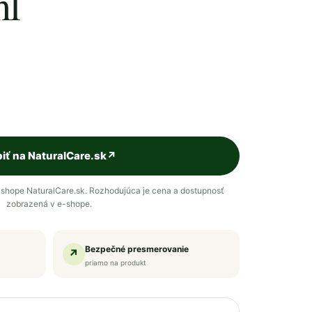
ml
iť na NaturalCare.sk
↗
shope NaturalCare.sk. Rozhodujúca je cena a dostupnosť
zobrazená v e-shope.
Bezpečné presmerovanie
↗
priamo na produkt