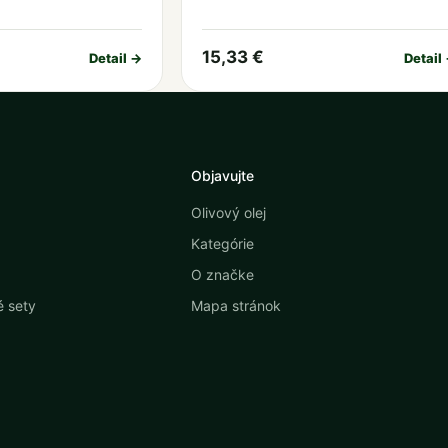
15,33 €
Detail →
Detail
Objavujte
Olivový olej
Kategórie
O značke
 sety
Mapa stránok