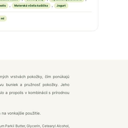
,
,
polis
Materská včelia kašička
Jogurt
 ml
orných vrstvách pokožky, čím ponúkajú
ovu buniek a pružnosť pokožky. Jeho
o a propolis v kombinácii s prírodnou
na vonkajšie použitie.
 Parkii Butter, Glycerin, Cetearyl Alcohol,