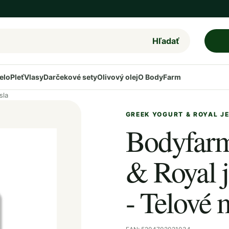
Hľadať
elo
Pleť
Vlasy
Darčekové sety
Olivový olej
O BodyFarm
sla
GREEK YOGURT & ROYAL J
Bodyfarm
& Royal j
- Telové 