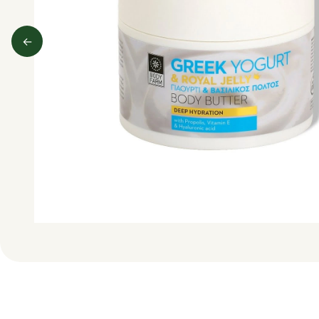
←
Predchádzajúci obrázok