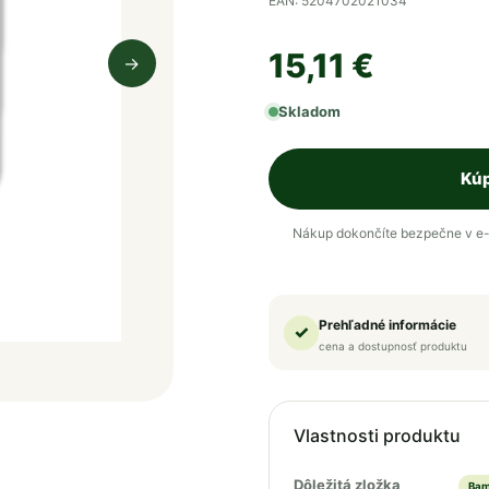
EAN: 5204702021034
15,11 €
→
Nasledujúci obrázok
Skladom
Kúp
Nákup dokončíte bezpečne v e-
Prehľadné informácie
✓
cena a dostupnosť produktu
Vlastnosti produktu
Dôležitá zložka
Bam