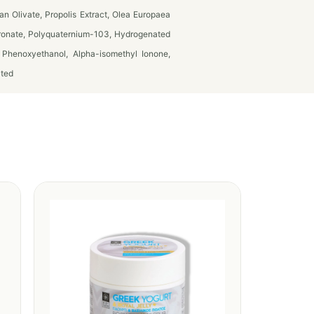
an Olivate, Propolis Extract, Olea Europaea
luronate, Polyquaternium-103, Hydrogenated
 Phenoxyethanol, Alpha-isomethyl Ionone,
ated