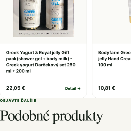
Greek Yogurt & Royal jelly Gift
Bodyfarm Greek
pack(shower gel + body milk) -
jelly Hand Cre
Greek yogurt Darčekový set 250
100 ml
ml + 200 ml
22,05 €
10,81 €
Detail →
OBJAVTE ĎALŠIE
Podobné produkty