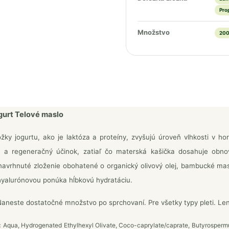
Pro
Množstvo
200
gurt Telové maslo
ožky jogurtu, ako je laktóza a proteíny, zvyšujú úroveň vlhkosti v h
ci a regeneračný účinok, zatiaľ čo materská kašička dosahuje obn
navrhnuté zloženie obohatené o organický olivový olej, bambucké masl
hyalurónovou ponúka hĺbkovú hydratáciu.
aneste dostatočné množstvo po sprchovaní. Pre všetky typy pleti. Len 
:
Aqua, Hydrogenated Ethylhexyl Olivate, Coco-caprylate/caprate, Butyrospermum