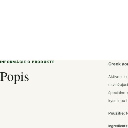
INFORMÁCIE O PRODUKTE
Greek yo
Popis
Aktívne zl
osviežujú
špeciálne 
kyselinou 
Použitie:
N
Ingredients