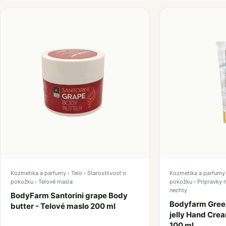
Kozmetika a parfumy › Telo › Starostlivosť o
Kozmetika a parfumy ›
pokožku › Telové masla
pokožku › Prípravky n
nechty
BodyFarm Santorini grape Body
Bodyfarm Greek
butter - Telové maslo 200 ml
jelly Hand Cre
100 ml