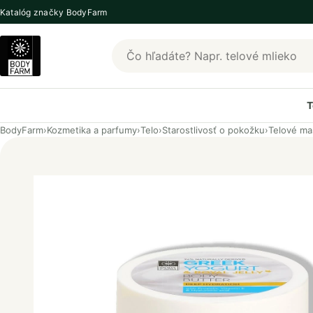
Katalóg značky BodyFarm
Hľadať produkty BodyFarm
T
BodyFarm
›
Kozmetika a parfumy
›
Telo
›
Starostlivosť o pokožku
›
Telové ma