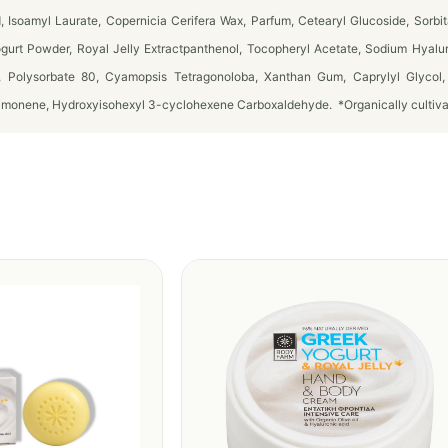
, Isoamyl Laurate, Copernicia Cerifera Wax, Parfum, Cetearyl Glucoside, Sorbit
 Yogurt Powder, Royal Jelly Extractpanthenol, Tocopheryl Acetate, Sodium Hya
 Polysorbate 80, Cyamopsis Tetragonoloba, Xanthan Gum, Caprylyl Glycol,
imonene, Hydroxyisohexyl 3-cyclohexene Carboxaldehyde. *Organically cultiv