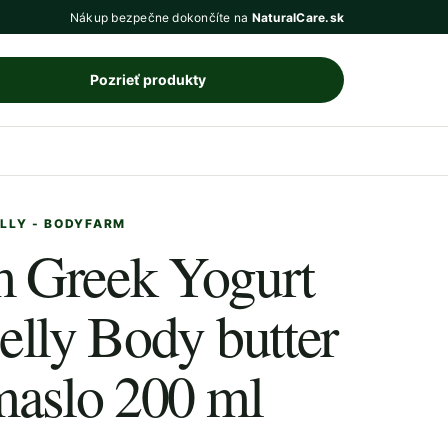
Nákup bezpečne dokončíte na
NaturalCare.sk
Pozrieť produkty
ELLY - BODYFARM
 Greek Yogurt
elly Body butter
maslo 200 ml