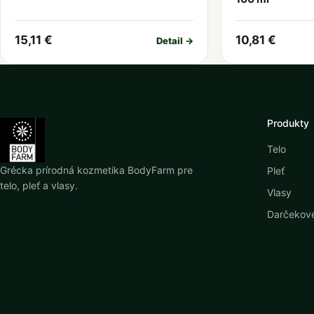
15,11 €
10,81 €
Detail →
Produkty
Telo
Grécka prírodná kozmetika BodyFarm pre
Pleť
telo, pleť a vlasy.
Vlasy
Darčekové