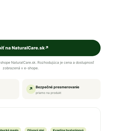
iť na NaturalCare.sk
↗
shope NaturalCare.sk. Rozhodujúca je cena a dostupnosť
zobrazená v e-shope.
Bezpečné presmerovanie
↗
priamo na produkt
,
,
,
bucké maslo
Olivový olej
Kyselina hyalurónová