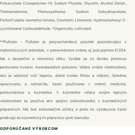
Polyacrylate Crosspolymer-14, Sodium Phytate, Glycerin, Alcohol Denat.,
Triethanolamine, Phenoxyethanol, Sodium Dehydroacetate,
Parfum?,alpha-isomethyl Ionone, Coumarin, Limonene, Hydroxyisohexyl 3-
cyclohexene Carboxaldehyde.
*Organically cultivated
**Pullulan - Pullulan je polysacharidový polymér pozostávajúci z
maltotriózových jednotiek, v potravinárstve známy aj pod pojmom E1204.
Ide o bezpečnú a netoxickú látku. Vyrába sa zo škrobu pomocou
pestovania kvasnic Aureobasidium pullulans. Vďaka svojim vlastnostiam,
ako je odolnosť voči lepeniu, dobrá tvorba filmov a vlákien, ľahkému
spracovaniu a netoxicite, často používame v chémii, medicíne,
potravinárstve a kozmetike. V kozmetike vďaka svojim lepivým
vlastnostiam sa používa ako spojivo (zahusťovadlo) v kozmetických
prípravkoch. Má tiež antioxidačné účinky a preto ho výrobcovia často
pridávajú do kozmetických prípravkov proti starnutiu.
ODPORÚČANÉ VÝROBCOM