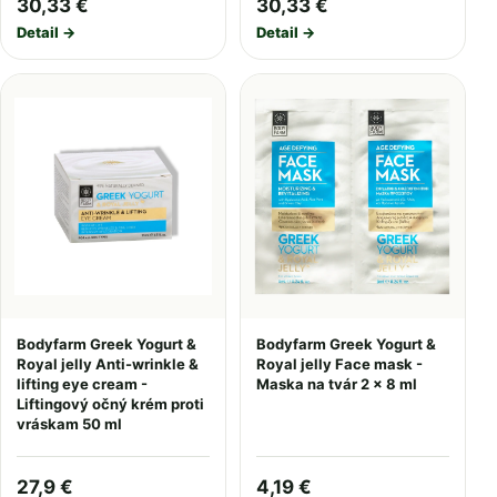
30,33 €
30,33 €
Detail →
Detail →
Bodyfarm Greek Yogurt &
Bodyfarm Greek Yogurt &
Royal jelly Anti-wrinkle &
Royal jelly Face mask -
lifting eye cream -
Maska na tvár 2 x 8 ml
Liftingový očný krém proti
vráskam 50 ml
27,9 €
4,19 €