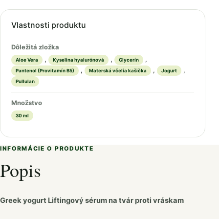
Vlastnosti produktu
Dôležitá zložka
,
,
,
Aloe Vera
Kyselina hyalurónová
Glycerín
,
,
,
Pantenol (Provitamín B5)
Materská včelia kašička
Jogurt
Pullulan
Množstvo
30 ml
INFORMÁCIE O PRODUKTE
Popis
Greek yogurt Liftingový sérum na tvár proti vráskam