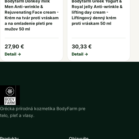
Bodyfarm Donkey milk
Bodyfarm Greek Yogurt &
Men Anti-wrinkle &
Royal jelly Anti-wrinkle &
Rejuvenating Face cream -
lifting day cream -
Krém na tvár proti vráskam
Liftingový denný krém
a na omladenie pleti pre
proti vráskam 50 ml
mužov 50 ml
27,90 €
30,33 €
Detail →
Detail →
Grécka prírodná kozmetika BodyFarm pre
telo, pleť a vlasy.
Produkty
Objavujte