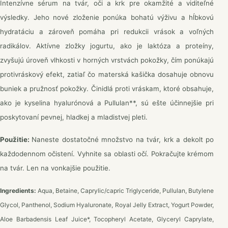
Intenzívne sérum na tvár, oči a krk pre okamžité a viditeľné
výsledky. Jeho nové zloženie ponúka bohatú výživu a hĺbkovú
hydratáciu a zároveň pomáha pri redukcii vrások a voľných
radikálov. Aktívne zložky jogurtu, ako je laktóza a proteíny,
zvyšujú úroveň vlhkosti v horných vrstvách pokožky, čím ponúkajú
protivráskový efekt, zatiaľ čo materská kašička dosahuje obnovu
buniek a pružnosť pokožky. Činidlá proti vráskam, ktoré obsahuje,
ako je kyselina hyalurónová a Pullulan**, sú ešte účinnejšie pri
poskytovaní pevnej, hladkej a mladistvej pleti.
Použitie:
Naneste dostatočné množstvo na tvár, krk a dekolt po
každodennom očistení. Vyhnite sa oblasti očí. Pokračujte krémom
na tvár. Len na vonkajšie použitie.
Ingredients:
Aqua, Betaine, Caprylic/capric Triglyceride, Pullulan, Butylene
Glycol, Panthenol, Sodium Hyaluronate, Royal Jelly Extract, Yogurt Powder,
Aloe Barbadensis Leaf Juice*, Tocopheryl Acetate, Glyceryl Caprylate,