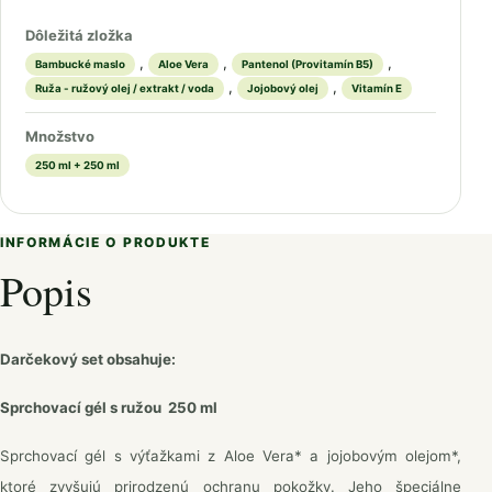
Dôležitá zložka
,
,
,
Bambucké maslo
Aloe Vera
Pantenol (Provitamín B5)
,
,
Ruža - ružový olej / extrakt / voda
Jojobový olej
Vitamín E
Množstvo
250 ml + 250 ml
INFORMÁCIE O PRODUKTE
Popis
Darčekový set obsahuje:
Sprchovací gél s ružou 250 ml
Sprchovací gél s výťažkami z Aloe Vera* a jojobovým olejom*,
ktoré zvyšujú prirodzenú ochranu pokožky. Jeho špeciálne