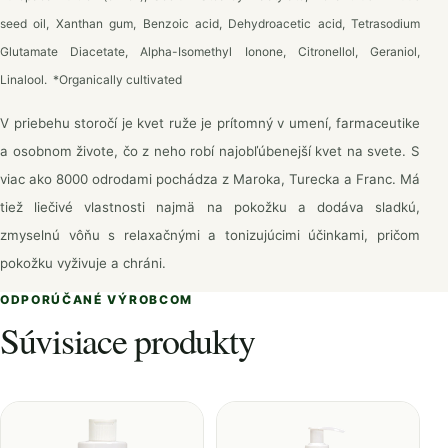
seed oil, Xanthan gum, Benzoic acid, Dehydroacetic acid, Tetrasodium
Glutamate Diacetate, Alpha-Isomethyl Ionone, Citronellol, Geraniol,
Linalool. *Organically cultivated
V priebehu storočí je kvet ruže je prítomný v umení, farmaceutike
a osobnom živote, čo z neho robí najobľúbenejší kvet na svete. S
viac ako 8000 odrodami pochádza z Maroka, Turecka a Franc. Má
tiež liečivé vlastnosti najmä na pokožku a dodáva sladkú,
zmyselnú vôňu s relaxačnými a tonizujúcimi účinkami, pričom
pokožku vyživuje a chráni.
ODPORÚČANÉ VÝROBCOM
Súvisiace produkty