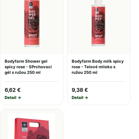
Bodyfarm Shower gel
Bodyfarm Body milk spicy
spicy rose - SPrchovací
rose - Telové mlieko s
gél s ružou 250 ml
ružou 250 ml
6,62 €
9,38 €
Detail →
Detail →