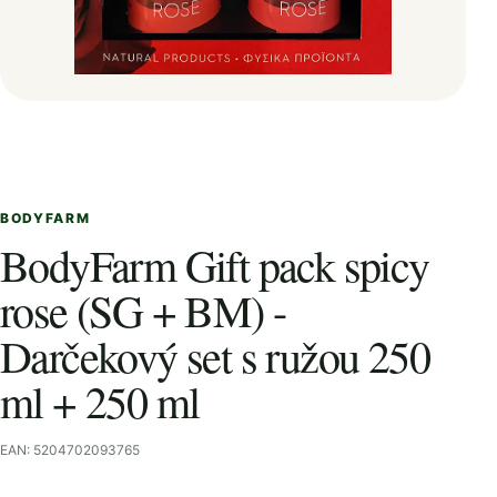
BODYFARM
BodyFarm Gift pack spicy
rose (SG + BM) -
Darčekový set s ružou 250
ml + 250 ml
EAN: 5204702093765