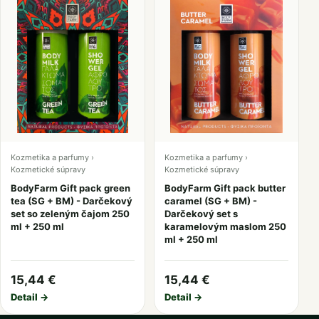
Kozmetika a parfumy ›
Kozmetika a parfumy ›
Kozmetické súpravy
Kozmetické súpravy
BodyFarm Gift pack green
BodyFarm Gift pack butter
tea (SG + BM) - Darčekový
caramel (SG + BM) -
set so zeleným čajom 250
Darčekový set s
ml + 250 ml
karamelovým maslom 250
ml + 250 ml
15,44 €
15,44 €
Detail →
Detail →