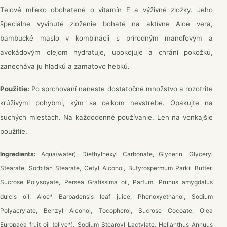
Telové mlieko obohatené o vitamín E a výživné zložky. Jeho
špeciálne vyvinuté zloženie bohaté na aktívne Aloe vera,
bambucké maslo v kombinácii s prírodným mandľovým a
avokádovým olejom hydratuje, upokojuje a chráni pokožku,
zanecháva ju hladkú a zamatovo hebkú.
Použitie:
Po sprchovaní naneste dostatočné množstvo a rozotrite
krúživými pohybmi, kým sa celkom nevstrebe. Opakujte na
suchých miestach. Na každodenné používanie. Len na vonkajšie
použitie.
Ingredients:
Aqua(water), Diethylhexyl Carbonate, Glycerin, Glyceryl
Stearate, Sorbitan Stearate, Cetyl Alcohol, Butyrospermum Parkii Butter,
Sucrose Polysoyate, Persea Gratissima oil, Parfum, Prunus amygdalus
dulcis oil, Aloe* Barbadensis leaf juice, Phenoxyethanol, Sodium
Polyacrylate, Benzyl Alcohol, Tocopherol, Sucrose Cocoate, Olea
Europaea fruit oil (olive*), Sodium Stearoyl Lactylate, Helianthus Annuus