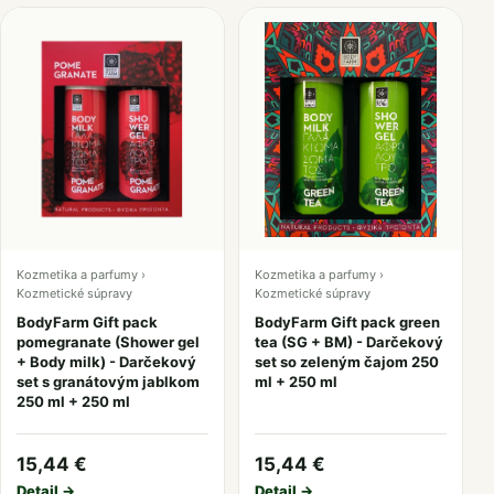
Kozmetika a parfumy ›
Kozmetika a parfumy ›
Kozmetické súpravy
Kozmetické súpravy
BodyFarm Gift pack
BodyFarm Gift pack green
pomegranate (Shower gel
tea (SG + BM) - Darčekový
+ Body milk) - Darčekový
set so zeleným čajom 250
set s granátovým jablkom
ml + 250 ml
250 ml + 250 ml
15,44 €
15,44 €
Detail →
Detail →