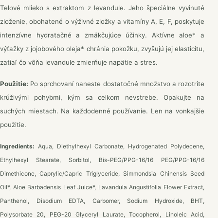
Telové mlieko s extraktom z levandule. Jeho špeciálne vyvinuté
zloženie, obohatené o výživné zložky a vitamíny A, E, F, poskytuje
intenzívne hydratačné a zmäkčujúce účinky. Aktívne aloe* a
výťažky z jojobového oleja* chránia pokožku, zvyšujú jej elasticitu,
zatiaľ čo vôňa levandule zmierňuje napätie a stres.
Použitie:
Po sprchovaní naneste dostatočné množstvo a rozotrite
krúživými pohybmi, kým sa celkom nevstrebe. Opakujte na
suchých miestach. Na každodenné používanie. Len na vonkajšie
použitie.
Ingredients:
Aqua, Diethylhexyl Carbonate, Hydrogenated Polydecene,
Ethylhexyl Stearate, Sorbitol, Bis-PEG/PPG-16/16 PEG/PPG-16/16
Dimethicone, Caprylic/Capric Triglyceride, Simmondsia Chinensis Seed
Oil*, Aloe Barbadensis Leaf Juice*, Lavandula Angustifolia Flower Extract,
Panthenol, Disodium EDTA, Carbomer, Sodium Hydroxide, BHT,
Polysorbate 20, PEG-20 Glyceryl Laurate, Tocopherol, Linoleic Acid,