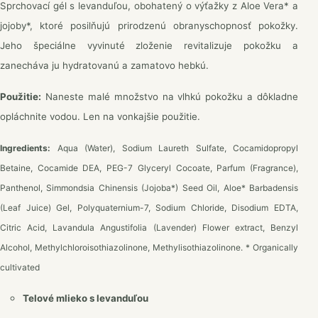
Sprchovací gél s levanduľou, obohatený o výťažky z Aloe Vera* a
jojoby*, ktoré posilňujú prirodzenú obranyschopnosť pokožky.
Jeho špeciálne vyvinuté zloženie revitalizuje pokožku a
zanecháva ju hydratovanú a zamatovo hebkú.
Použitie:
Naneste malé množstvo na vlhkú pokožku a dôkladne
opláchnite vodou. Len na vonkajšie použitie.
Ingredients:
Aqua (Water), Sodium Laureth Sulfate, Cocamidopropyl
Betaine, Cocamide DEA, PEG-7 Glyceryl Cocoate, Parfum (Fragrance),
Panthenol, Simmondsia Chinensis (Jojoba*) Seed Oil, Aloe* Barbadensis
(Leaf Juice) Gel, Polyquaternium-7, Sodium Chloride, Disodium EDTA,
Citric Acid, Lavandula Angustifolia (Lavender) Flower extract, Benzyl
Alcohol, Methylchloroisothiazolinone, Methylisothiazolinone. * Οrganically
cultivated
Telové mlieko s levanduľou