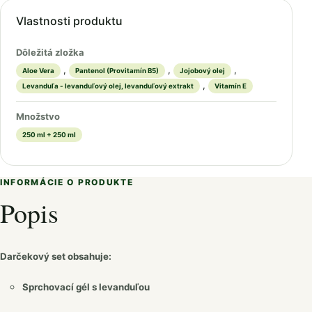
Vlastnosti produktu
Dôležitá zložka
,
,
,
Aloe Vera
Pantenol (Provitamín B5)
Jojobový olej
,
Levanduľa - levanduľový olej, levanduľový extrakt
Vitamín E
Množstvo
250 ml + 250 ml
INFORMÁCIE O PRODUKTE
Popis
Darčekový set obsahuje:
Sprchovací gél s levanduľou