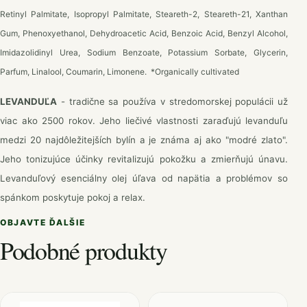
Retinyl Palmitate, Isopropyl Palmitate, Steareth-2, Steareth-21, Xanthan
Gum, Phenoxyethanol, Dehydroacetic Acid, Benzoic Acid, Benzyl Alcohol,
Imidazolidinyl Urea, Sodium Benzoate, Potassium Sorbate, Glycerin,
Parfum, Linalool, Coumarin, Limonene. *Οrganically cultivated
LEVANDUĽA
-
tradične sa používa v stredomorskej populácii už
viac ako 2500 rokov. Jeho liečivé vlastnosti zaraďujú levanduľu
medzi 20 najdôležitejších bylín a je známa aj ako "modré zlato".
Jeho tonizujúce účinky revitalizujú pokožku a zmierňujú únavu.
Levanduľový esenciálny olej úľava od napätia a problémov so
spánkom poskytuje pokoj a relax.
OBJAVTE ĎALŠIE
Podobné produkty