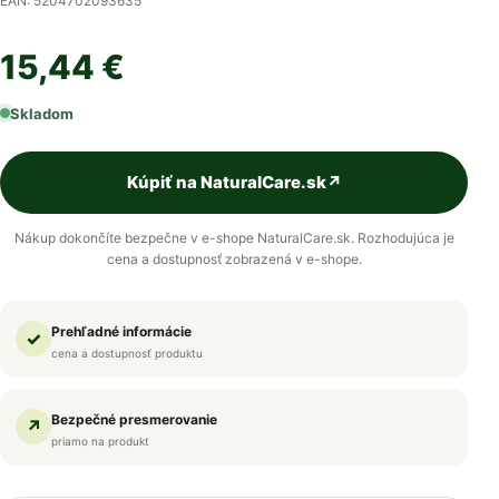
EAN: 5204702093635
15,44 €
Skladom
Kúpiť na NaturalCare.sk
↗
Nákup dokončíte bezpečne v e-shope NaturalCare.sk. Rozhodujúca je
cena a dostupnosť zobrazená v e-shope.
Prehľadné informácie
✓
cena a dostupnosť produktu
Bezpečné presmerovanie
↗
priamo na produkt