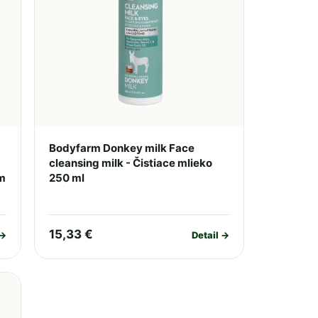
Bodyfarm Donkey milk Face
cleansing milk - Čistiace mlieko
am
250 ml
15,33 €
 →
Detail →