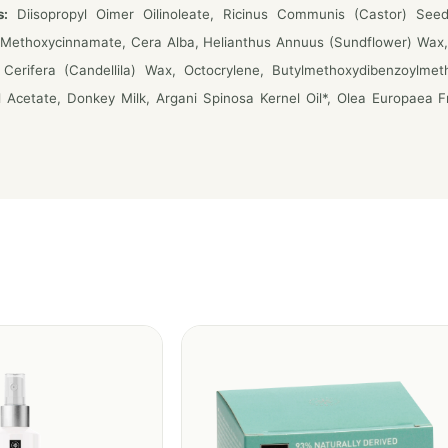
s:
Diisopropyl Oimer Oilinoleate, Ricinus Communis (Castor) Seed
 Methoxycinnamate, Cera Alba, Helianthus Annuus (Sundflower) Wax,
 Cerifera (Candellila) Wax, Octocrylene, Butylmethoxydibenzoylmet
 Acetate, Donkey Milk, Argani Spinosa Kernel Oil*, Olea Europaea Frui