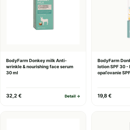
BodyFarm Donkey milk Anti-
BodyFarm Donk
wrinkle & nourishing face serum
lotion SPF 30 -
30 ml
opaľovanie SPF
32,2 €
19,8 €
Detail →