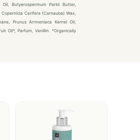
 Oil, Butyerospermum Parkii Butter,
 Copernicia Cerifera (Carnauba) Wax,
hane, Prunus Arrmeniaca Kernel Oil,
t Oil*, Parfum, Vanillin. *Organically