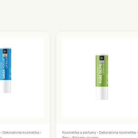
› Dekoratívna kozmetika ›
Kozmetika a parfumy › Dekoratívna kozmetika ›
ry
Pery › Balzamy na pery