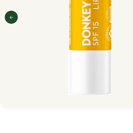
←
Predchádzajúci obrázok