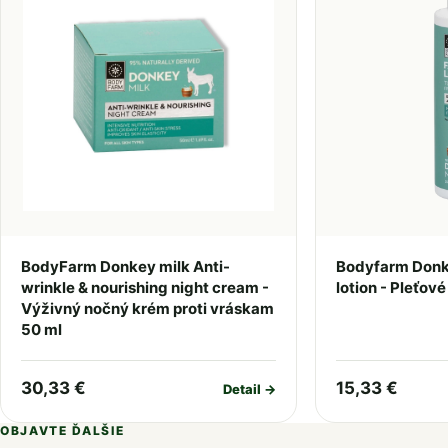
BodyFarm Donkey milk Anti-
Bodyfarm Donke
wrinkle & nourishing night cream -
lotion - Pleťov
Výživný nočný krém proti vráskam
50 ml
30,33 €
15,33 €
Detail →
OBJAVTE ĎALŠIE