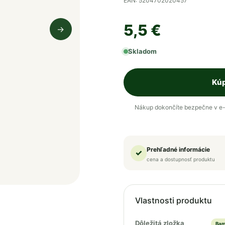
EAN: 5204702020457
5,5 €
→
Nasledujúci obrázok
Skladom
Kúp
Nákup dokončíte bezpečne v e-
Prehľadné informácie
✓
cena a dostupnosť produktu
Vlastnosti produktu
Dôležitá zložka
Bam