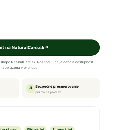
iť na NaturalCare.sk
↗
shope NaturalCare.sk. Rozhodujúca je cena a dostupnosť
zobrazená v e-shope.
Bezpečné presmerovanie
↗
priamo na produkt
,
,
,
bucké maslo
Olivový olej
Arganový olej