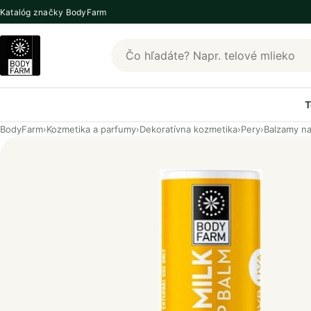
Katalóg značky BodyFarm
Hľadať produkty BodyFarm
T
BodyFarm
›
Kozmetika a parfumy
›
Dekoratívna kozmetika
›
Pery
›
Balzamy na