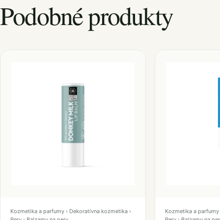
Podobné produkty
Kozmetika a parfumy › Dekoratívna kozmetika ›
Kozmetika a parfumy 
Pery › Balzamy na pery
Pery › Balzamy na pe