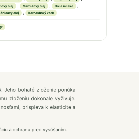
,
,
,
nový olej
Marhuľový olej
Oslie mlieko
,
ečnicový olej
Karnaubský vosk
gr
. Jeho bohaté zloženie ponúka
mu zloženiu dokonale vyživuje.
osťami, prispieva k elasticite a
táciu a ochranu pred vysúšaním.