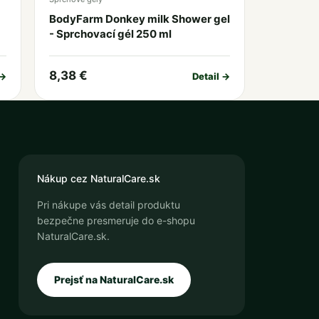
BodyFarm Donkey milk Shower gel
- Sprchovací gél 250 ml
8,38 €
 →
Detail →
Nákup cez NaturalCare.sk
Pri nákupe vás detail produktu
bezpečne presmeruje do e-shopu
NaturalCare.sk.
Prejsť na NaturalCare.sk