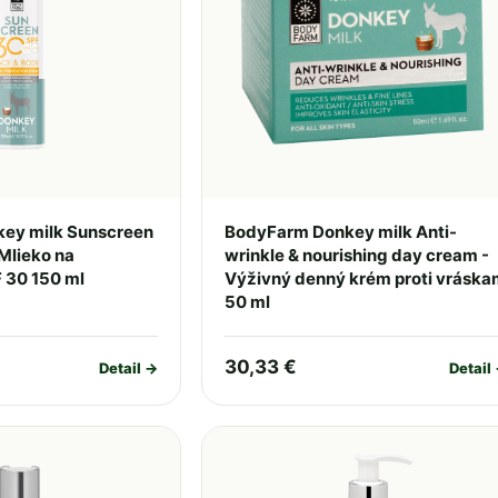
ey milk Sunscreen
BodyFarm Donkey milk Anti-
 Mlieko na
wrinkle & nourishing day cream -
 30 150 ml
Výživný denný krém proti vrásk
50 ml
30,33 €
Detail →
Detail