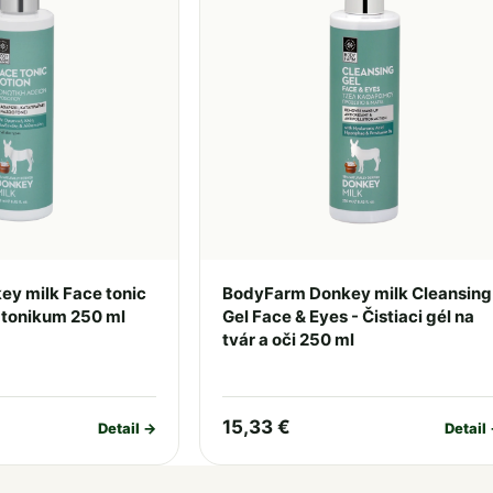
y milk Face tonic
BodyFarm Donkey milk Cleansing
é tonikum 250 ml
Gel Face & Eyes - Čistiaci gél na
tvár a oči 250 ml
15,33 €
Detail →
Detail