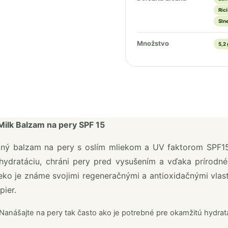
Ricí
Sln
Množstvo
5,2 
ilk Balzam na pery SPF 15
ný balzam na pery s oslím mliekom a UV faktorom SPF15
hydratáciu, chráni pery pred vysušením a vďaka prírodné
ieko je známe svojimi regeneračnými a antioxidačnými vlastn
pier.
Nanášajte na pery tak často ako je potrebné pre okamžitú hydra