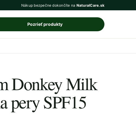
Nákup bezpečne dokončíte na
NaturalCare.sk
Pozrieť produkty
m Donkey Milk
a pery SPF15