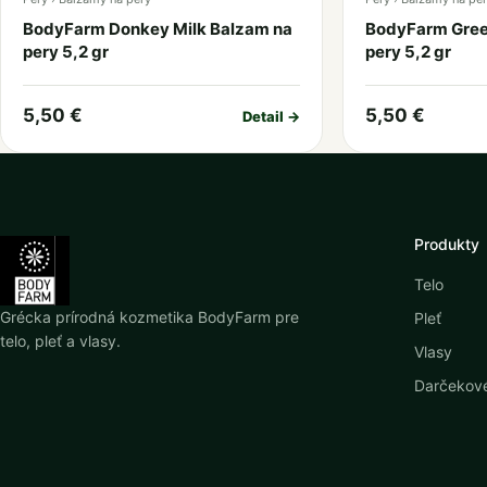
BodyFarm Donkey Milk Balzam na
BodyFarm Gree
pery 5,2 gr
pery 5,2 gr
5,50 €
5,50 €
Detail →
Produkty
Telo
Grécka prírodná kozmetika BodyFarm pre
Pleť
telo, pleť a vlasy.
Vlasy
Darčekové