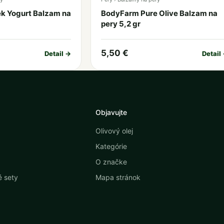
k Yogurt Balzam na
BodyFarm Pure Olive Balzam na
pery 5,2 gr
5,50 €
Detail →
Detail
Objavujte
Olivový olej
Kategórie
O značke
 sety
Mapa stránok