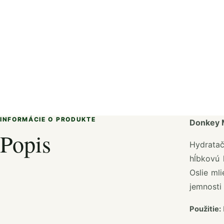
INFORMÁCIE O PRODUKTE
Donkey M
Popis
Hydratač
hĺbkovú 
Oslie ml
jemnosti 
Použitie: