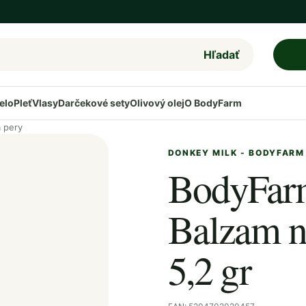
Hľadať
elo
Pleť
Vlasy
Darčekové sety
Olivový olej
O BodyFarm
 pery
DONKEY MILK - BODYFARM
BodyFar
Balzam n
5,2 gr