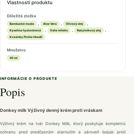
Vlastnosti produktu
Dôležitá zložka
,
,
,
Bambucké maslo
Aloe Vera
Olivový olej
,
,
,
Kyselina hyalurónová
Oslie mlieko
Rakytníkový olej
Kvasinky Pichia Heedii
Množstvo
50 ml
INFORMÁCIE O PRODUKTE
Popis
Donkey milk Výživný denný krém proti vráskam
Výživný krém na tvár Donkey Milk, ktorý poskytuje kompletnú
ochranu pred predčasným starnutím a zároveň bojuje proti