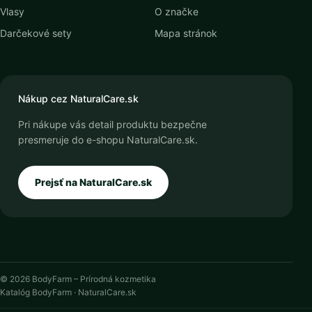
Vlasy
O značke
Darčekové sety
Mapa stránok
Nákup cez NaturalCare.sk
Pri nákupe vás detail produktu bezpečne
presmeruje do e-shopu NaturalCare.sk.
Prejsť na NaturalCare.sk
© 2026 BodyFarm – Prírodná kozmetika
Katalóg BodyFarm · NaturalCare.sk