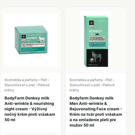
Kozmetika a parfumy › Pleť ›
Kozmetika a parfumy › Pleť ›
Starostlivosť o pleť › Pleťové
Starostlivosť o pleť › Pleťové
krémy
krémy
BodyFarm Donkey milk
Bodyfarm Donkey milk
Anti-wrinkle & nourishing
Men Anti-wrinkle &
night cream - Výživný
Rejuvenating Face cream -
nočný krém proti vráskam
Krém na tvár proti vráskam
50 ml
a na omladenie pleti pre
mužov 50 ml