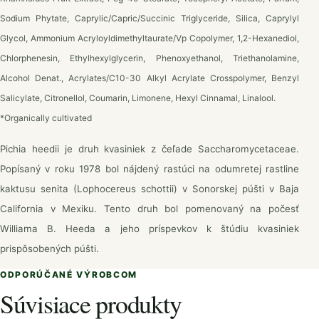
Sodium Phytate, Caprylic/Capric/Succinic Triglyceride, Silica, Caprylyl
Glycol, Ammonium Acryloyldimethyltaurate/Vp Copolymer, 1,2-Hexanediol,
Chlorphenesin, Ethylhexylglycerin, Phenoxyethanol, Triethanolamine,
Alcohol Denat., Acrylates/C10-30 Alkyl Acrylate Crosspolymer, Benzyl
Salicylate, Citronellol, Coumarin, Limonene, Hexyl Cinnamal, Linalool.
*Organically cultivated
Pichia heedii je druh kvasiniek z čeľade Saccharomycetaceae.
Popísaný v roku 1978 bol nájdený rastúci na odumretej rastline
kaktusu senita (Lophocereus schottii) v Sonorskej púšti v Baja
California v Mexiku. Tento druh bol pomenovaný na počesť
Williama B. Heeda a jeho príspevkov k štúdiu kvasiniek
prispôsobených púšti.
ODPORÚČANÉ VÝROBCOM
Súvisiace produkty