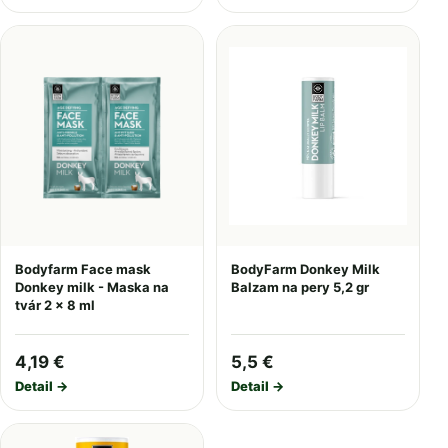
Bodyfarm Face mask
BodyFarm Donkey Milk
Donkey milk - Maska na
Balzam na pery 5,2 gr
tvár 2 x 8 ml
4,19 €
5,5 €
Detail →
Detail →