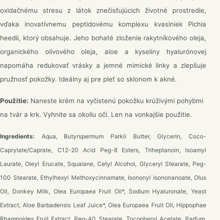
oxidačnému stresu z látok znečisťujúcich životné prostredie,
vďaka inovatívnemu peptidovému komplexu kvasiniek Pichia
heedii, ktorý obsahuje. Jeho bohaté zloženie rakytníkového oleja,
organického olivového oleja, aloe a kyseliny hyalurónovej
napomáha redukovať vrásky a jemné mimické linky a zlepšuje
pružnosť pokožky. Ideálny aj pre pleť so sklonom k akné.
Použitie:
Naneste krém na vyčistenú pokožku krúživými pohybmi
na tvár a krk. Vyhnite sa okoliu očí. Len na vonkajšie použitie.
Ingredients:
Aqua, Butyrspermum Parkii Butter, Glycerin, Coco-
Caprylate/Caprate, C12-20 Acid Peg-8 Esters, Triheptanoin, Isoamyl
Laurate, Oleyl Erucate, Squalane, Cetyl Alcohol, Glyceryl Stearate, Peg-
100 Stearate, Ethylhexyl Methoxycinnamate, Isononyl Isononanoate, Olus
Oil, Donkey Milk, Olea Europaea Fruit Oil*, Sodium Hyaluronate, Yeast
Extract, Aloe Barbadensis Leaf Juice*, Olea Europaea Fruit Oil, Hippophae
Rhamnoides Fruit Extract, Peg-40 Stearate, Tocopheryl Acetate, Parfum,