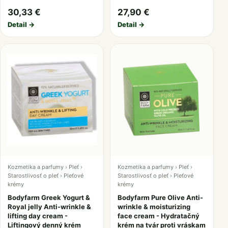
30,33 €
27,90 €
Detail →
Detail →
Kozmetika a parfumy › Pleť ›
Kozmetika a parfumy › Pleť ›
Starostlivosť o pleť › Pleťové
Starostlivosť o pleť › Pleťové
krémy
krémy
Bodyfarm Greek Yogurt &
Bodyfarm Pure Olive Anti-
Royal jelly Anti-wrinkle &
wrinkle & moisturizing
lifting day cream -
face cream - Hydratačný
Liftingový denný krém
krém na tvár proti vráskam