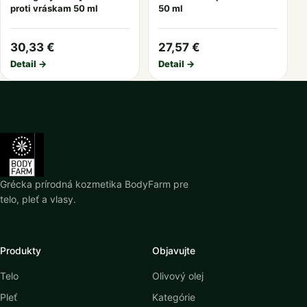
proti vráskam 50 ml
50 ml
30,33 €
27,57 €
Detail →
Detail →
Grécka prírodná kozmetika BodyFarm pre
telo, pleť a vlasy.
Produkty
Objavujte
Telo
Olivový olej
Pleť
Kategórie