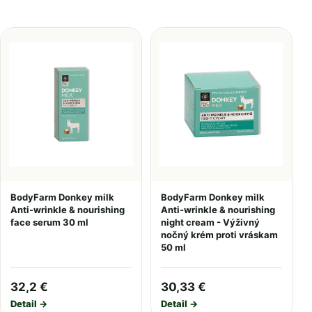
BodyFarm Donkey milk
BodyFarm Donkey milk
Anti-wrinkle & nourishing
Anti-wrinkle & nourishing
face serum 30 ml
night cream - Výživný
nočný krém proti vráskam
50 ml
32,2 €
30,33 €
Detail →
Detail →