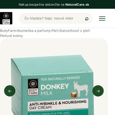
Nákup bezpečne dokončíte na
NaturalCare.sk
Hľadať produkty BodyFarm
BodyFarm
›
Kozmetika a parfumy
›
Pleť
›
Starostlivosť o pleť
›
Pleťové krémy
←
→
Predchádzajúci obrázok
Nasleduj