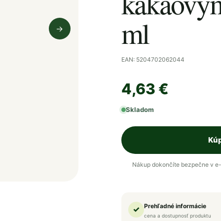
kakaovým
ml
→
Nasledujúci obrázok
EAN: 5204702062044
4,63 €
Skladom
Kúp
Nákup dokončíte bezpečne v e-
Prehľadné informácie
✓
cena a dostupnosť produktu