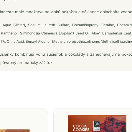
aneste malé množstvo na vlhkú pokožku a dôkladne opláchnite vodou. 
:
Aqua (Water), Sodium Laureth Sulfate, Cocamidopropyl Betaine, Cocami
, Panthenol, Simmondsia Chinensis (Jojoba*) Seed Oil, Aloe* Barbadensis Leaf
A, Citric Acid, Benzyl Alcohol, Methylchloroisothiazolinone, Methylisothiazolin
šienky kombinujú vôňu sušienok a čokolády a zanechávajú na pokožk
 pôvabný aromatický zážitok.