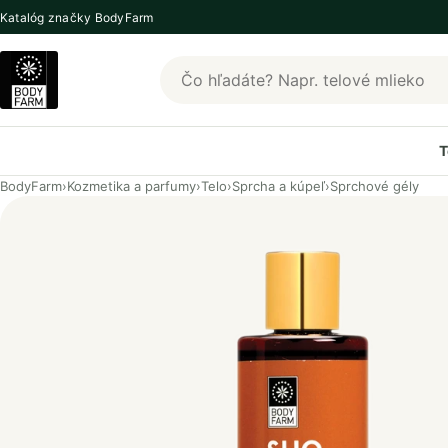
Katalóg značky BodyFarm
Hľadať produkty BodyFarm
T
BodyFarm
›
Kozmetika a parfumy
›
Telo
›
Sprcha a kúpeľ
›
Sprchové gély