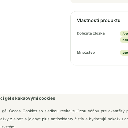
Vlastnosti produktu
Dôležitá zložka
Alo
Kak
Množstvo
250
cí gél s kakaovými cookies
 gél Cocoa Cookies so sladkou revitalizujúcou vôňou pre okamžitý p
ťažky z aloe* a jojoby* plus antioxidanty čistia a hydratujú pokožku d
ý systém.