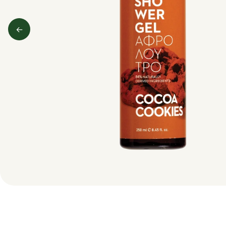
←
Predchádzajúci obrázok