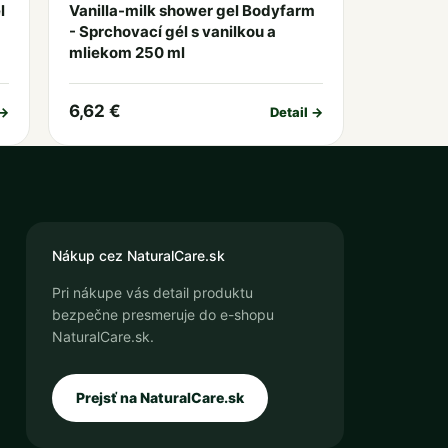
l
Vanilla-milk shower gel Bodyfarm
- Sprchovací gél s vanilkou a
mliekom 250 ml
6,62 €
 →
Detail →
Nákup cez NaturalCare.sk
Pri nákupe vás detail produktu
bezpečne presmeruje do e-shopu
NaturalCare.sk.
Prejsť na NaturalCare.sk