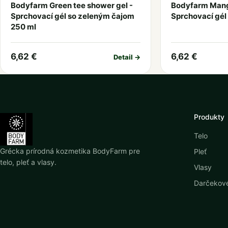
Bodyfarm Green tee shower gel -
Bodyfarm Mang
Sprchovací gél so zeleným čajom
Sprchovací gél
250 ml
6,62 €
6,62 €
Detail →
Produkty
Telo
Grécka prírodná kozmetika BodyFarm pre
Pleť
telo, pleť a vlasy.
Vlasy
Darčekové