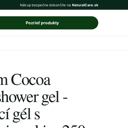
Nákup bezpečne dokončíte na
NaturalCare.sk
Pozrieť produkty
m Cocoa
hower gel -
í gél s