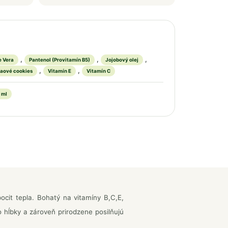
,
,
,
e Vera
Pantenol (Provitamín B5)
Jojobový olej
,
,
aové cookies
Vitamín E
Vitamín C
 ml
ocit tepla. Bohatý na vitamíny B,C,E,
o hĺbky a zároveň prirodzene posilňujú