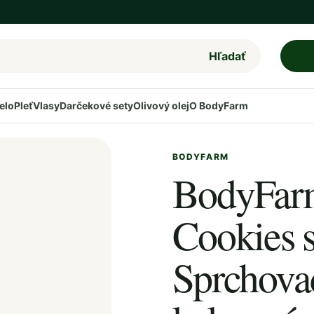
Hľadať
elo
Pleť
Vlasy
Darčekové sety
Olivový olej
O BodyFarm
BODYFARM
BodyFar
Cookies s
Sprchovac