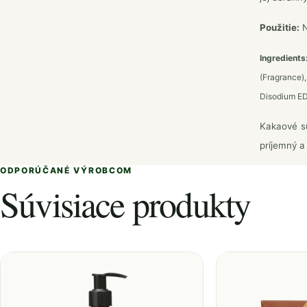
Použitie:
N
Ingredients
(Fragrance)
Disodium EDT
Kakaové su
príjemný a
ODPORÚČANÉ VÝROBCOM
Súvisiace produkty