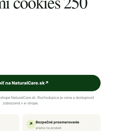
i cookies 250
iť na NaturalCare.sk
↗
shope NaturalCare.sk. Rozhodujúca je cena a dostupnosť
zobrazená v e-shope.
Bezpečné presmerovanie
↗
priamo na produkt