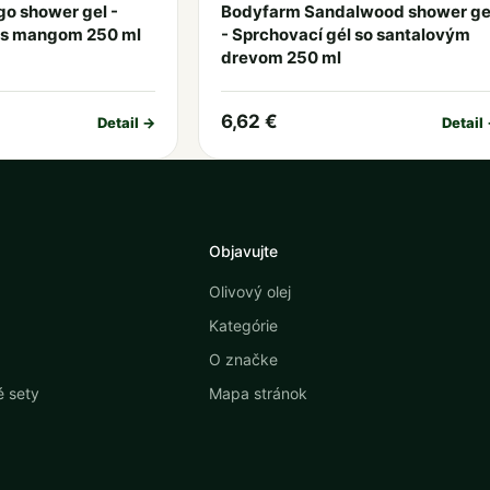
o shower gel -
Bodyfarm Sandalwood shower ge
 s mangom 250 ml
- Sprchovací gél so santalovým
drevom 250 ml
6,62 €
Detail →
Detail
Objavujte
Olivový olej
Kategórie
O značke
 sety
Mapa stránok