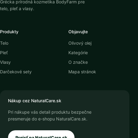
Grécka prírodná kozmetika BodyFarm pre
telo, pleť a vlasy.
Produkty
Objavujte
Telo
Olivový olej
Pleť
Kategórie
Vlasy
O značke
Darčekové sety
Mapa stránok
Nákup cez NaturalCare.sk
Pri nákupe vás detail produktu bezpečne
presmeruje do e-shopu NaturalCare.sk.
Prejsť na NaturalCare.sk