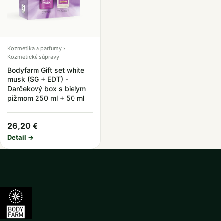
Kozmetika a parfumy ›
Kozmetické súpravy
Bodyfarm Gift set white
musk (SG + EDT) -
Darčekový box s bielym
pižmom 250 ml + 50 ml
26,20 €
Detail →