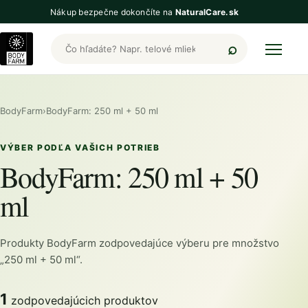
Nákup bezpečne dokončíte na
NaturalCare.sk
Hľadať produkty BodyFarm
BodyFarm
›
BodyFarm: 250 ml + 50 ml
VÝBER PODĽA VAŠICH POTRIEB
BodyFarm: 250 ml + 50
ml
Produkty BodyFarm zodpovedajúce výberu pre množstvo
„250 ml + 50 ml“.
1
zodpovedajúcich produktov