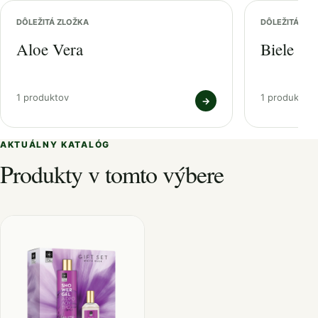
DÔLEŽITÁ ZLOŽKA
DÔLEŽITÁ ZL
Aloe Vera
Biele pi
1 produktov
1 produktov
→
AKTUÁLNY KATALÓG
Produkty v tomto výbere