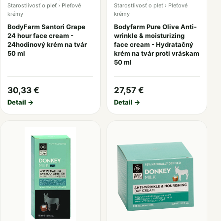
Starostlivosť o pleť › Pleťové
Starostlivosť o pleť › Pleťové
krémy
krémy
BodyFarm Santori Grape
Bodyfarm Pure Olive Anti-
24 hour face cream -
wrinkle & moisturizing
24hodinový krém na tvár
face cream - Hydratačný
50 ml
krém na tvár proti vráskam
50 ml
30,33 €
27,57 €
Detail →
Detail →