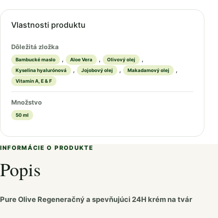
Vlastnosti produktu
Dôležitá zložka
,
,
,
Bambucké maslo
Aloe Vera
Olivový olej
,
,
,
Kyselina hyalurónová
Jojobový olej
Makadamový olej
Vitamín A, E & F
Množstvo
50 ml
INFORMÁCIE O PRODUKTE
Popis
Pure Olive Regeneračný a spevňujúci 24H krém na tvár