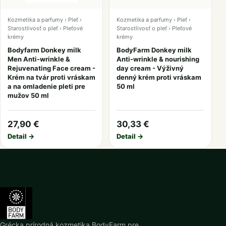
Kozmetika a parfumy › Pleť ›
Kozmetika a parfumy › Pleť ›
Starostlivosť o pleť › Pleťové
Starostlivosť o pleť › Pleťové
krémy
krémy
Bodyfarm Donkey milk
BodyFarm Donkey milk
Men Anti-wrinkle &
Anti-wrinkle & nourishing
Rejuvenating Face cream -
day cream - Výživný
Krém na tvár proti vráskam
denný krém proti vráskam
a na omladenie pleti pre
50 ml
mužov 50 ml
27,90 €
30,33 €
Detail →
Detail →
Grécka prírodná kozmetika BodyFarm pre