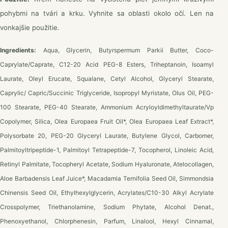
pohybmi na tvári a krku. Vyhnite sa oblasti okolo očí. Len na
vonkajšie použitie.
Ingredients:
Aqua, Glycerin, Butyrspermum Parkii Butter, Coco-
Caprylate/Caprate, C12-20 Acid PEG-8 Esters, Triheptanoin, Isoamyl
Laurate, Oleyl Erucate, Squalane, Cetyl Alcohol, Glyceryl Stearate,
Caprylic/ Capric/Succinic Triglyceride, Isopropyl Myristate, Olus Oil, PEG-
100 Stearate, PEG-40 Stearate, Ammonium Acryloyldimethyltaurate/Vp
Copolymer, Silica, Olea Europaea Fruit Oil*, Olea Europaea Leaf Extract*,
Polysorbate 20, PEG-20 Glyceryl Laurate, Butylene Glycol, Carbomer,
Palmitoyltripeptide-1, Palmitoyl Tetrapeptide-7, Tocopherol, Linoleic Acid,
Retinyl Palmitate, Tocopheryl Acetate, Sodium Hyaluronate, Atelocollagen,
Aloe Barbadensis Leaf Juice*, Macadamia Ternifolia Seed Oil, Simmondsia
Chinensis Seed Oil, Ethylhexylglycerin, Acrylates/C10-30 Alkyl Acrylate
Crosspolymer, Triethanolamine, Sodium Phytate, Alcohol Denat.,
Phenoxyethanol, Chlorphenesin, Parfum, Linalool, Hexyl Cinnamal,