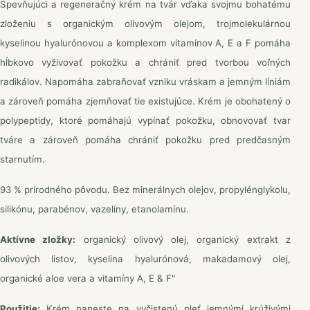
Spevňujúci a regeneračný krém na tvár vďaka svojmu bohatému
zloženiu s organickým olivovým olejom, trojmolekulárnou
kyselinou hyalurónovou a komplexom vitamínov A, E a F pomáha
hĺbkovo vyživovať pokožku a chrániť pred tvorbou voľných
radikálov. Napomáha zabraňovať vzniku vráskam a jemným líniám
a zároveň pomáha zjemňovať tie existujúce. Krém je obohatený o
polypeptidy, ktoré pomáhajú vypínať pokožku, obnovovať tvar
tváre a zároveň pomáha chrániť pokožku pred predčasným
starnutím.
93 % prírodného pôvodu. Bez minerálnych olejov, propylénglykolu,
silikónu, parabénov, vazelíny, etanolamínu.
Aktívne zložky:
organický olivový olej, organický extrakt z
olivových listov, kyselina hyalurónová, makadamový olej,
organické aloe vera a vitamíny A, E & F"
Použitie:
Krém naneste na vyčistenú pleť jemnými krúživými