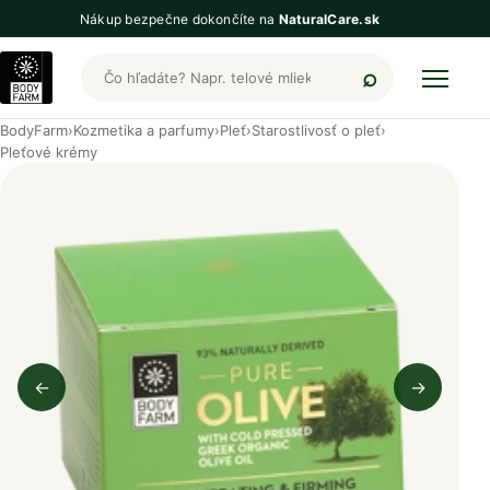
Nákup bezpečne dokončíte na
NaturalCare.sk
Hľadať produkty BodyFarm
BodyFarm
›
Kozmetika a parfumy
›
Pleť
›
Starostlivosť o pleť
›
Pleťové krémy
←
→
Predchádzajúci obrázok
Nasleduj