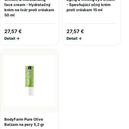
face cream - Hydratačný
- Spevňujúci očný krém
krém na tvár proti vráskam
proti vráskam 15 ml
50 ml
27,57 €
27,57 €
Detail →
Detail →
BodyFarm Pure Olive
Balzam na pery 5,2 gr