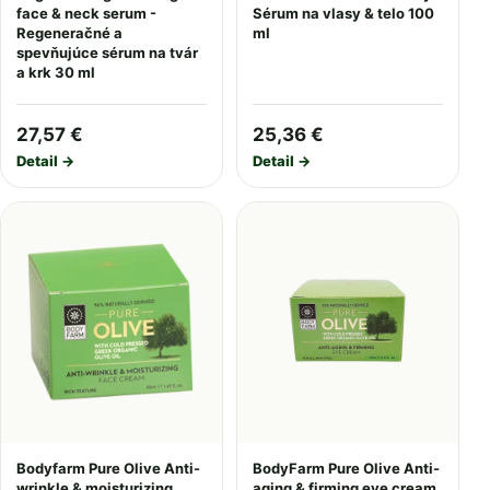
face & neck serum -
Sérum na vlasy & telo 100
Regeneračné a
ml
spevňujúce sérum na tvár
a krk 30 ml
27,57 €
25,36 €
Detail →
Detail →
Bodyfarm Pure Olive Anti-
BodyFarm Pure Olive Anti-
wrinkle & moisturizing
aging & firming eye cream