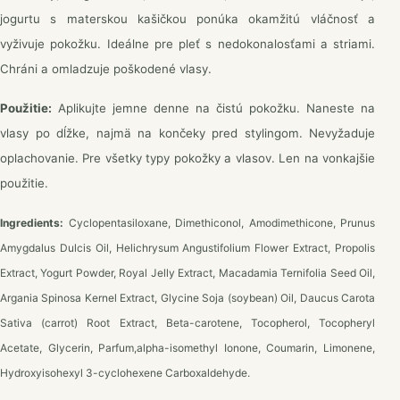
jogurtu s materskou kašičkou ponúka okamžitú vláčnosť a
vyživuje pokožku. Ideálne pre pleť s nedokonalosťami a striami.
Chráni a omladzuje poškodené vlasy.
Použitie:
Aplikujte jemne denne na čistú pokožku. Naneste na
vlasy po dĺžke, najmä na končeky pred stylingom. Nevyžaduje
oplachovanie. Pre všetky typy pokožky a vlasov. Len na vonkajšie
použitie.
Ingredients:
Cyclopentasiloxane, Dimethiconol, Amodimethicone, Prunus
Amygdalus Dulcis Oil, Helichrysum Angustifolium Flower Extract, Propolis
Extract, Yogurt Powder, Royal Jelly Extract, Macadamia Ternifolia Seed Oil,
Argania Spinosa Kernel Extract, Glycine Soja (soybean) Oil, Daucus Carota
Sativa (carrot) Root Extract, Beta-carotene, Tocopherol, Tocopheryl
Acetate, Glycerin, Parfum,alpha-isomethyl Ionone, Coumarin, Limonene,
Hydroxyisohexyl 3-cyclohexene Carboxaldehyde.