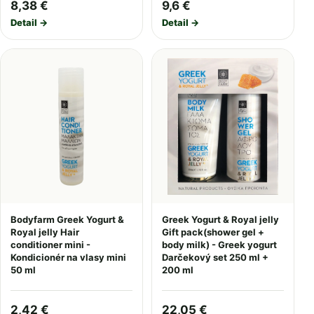
8,38 €
9,6 €
Detail →
Detail →
Bodyfarm Greek Yogurt &
Greek Yogurt & Royal jelly
Royal jelly Hair
Gift pack(shower gel +
conditioner mini -
body milk) - Greek yogurt
Kondicionér na vlasy mini
Darčekový set 250 ml +
50 ml
200 ml
2,42 €
22,05 €