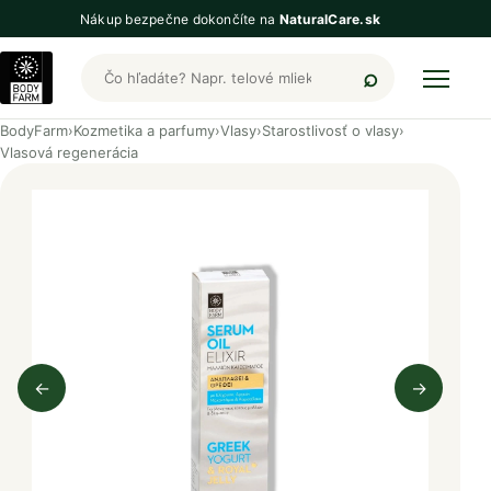
Nákup bezpečne dokončíte na
NaturalCare.sk
Hľadať produkty BodyFarm
BodyFarm
›
Kozmetika a parfumy
›
Vlasy
›
Starostlivosť o vlasy
›
Vlasová regenerácia
←
→
Predchádzajúci obrázok
Nasleduj