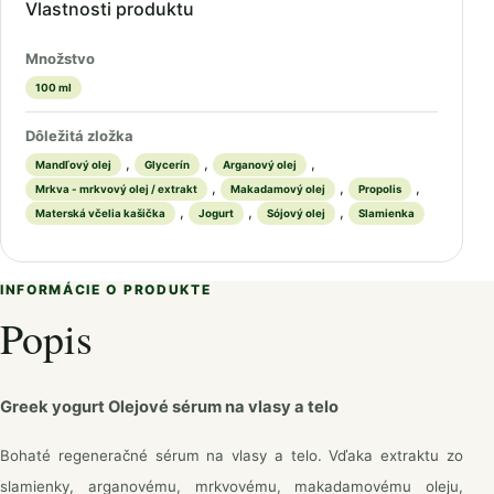
Vlastnosti produktu
Množstvo
100 ml
Dôležitá zložka
,
,
,
Mandľový olej
Glycerín
Arganový olej
,
,
,
Mrkva - mrkvový olej / extrakt
Makadamový olej
Propolis
,
,
,
Materská včelia kašička
Jogurt
Sójový olej
Slamienka
INFORMÁCIE O PRODUKTE
Popis
Greek yogurt Olejové sérum na vlasy a telo
Bohaté regeneračné sérum na vlasy a telo. Vďaka extraktu zo
slamienky, arganovému, mrkvovému, makadamovému oleju,