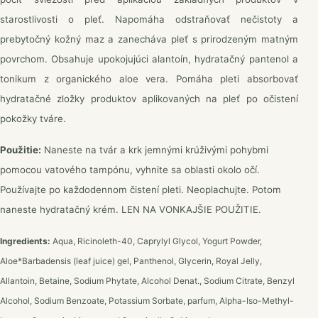
starostlivosti o pleť. Napomáha odstraňovať nečistoty a
prebytočný kožný maz a zanecháva pleť s prirodzeným matným
povrchom. Obsahuje upokojujúci alantoín, hydratačný pantenol a
tonikum z organického aloe vera. Pomáha pleti absorbovať
hydratačné zložky produktov aplikovaných na pleť po očistení
pokožky tváre.
Použitie:
Naneste na tvár a krk jemnými krúživými pohybmi
pomocou vatového tampónu, vyhnite sa oblasti okolo očí.
Používajte po každodennom čistení pleti. Neoplachujte. Potom
naneste hydratačný krém.
LEN NA VONKAJŠIE POUŽITIE.
Ingredients:
Aqua, Ricinoleth-40, Caprylyl Glycol, Yogurt Powder,
Aloe*Barbadensis (leaf juice) gel, Panthenol, Glycerin, Royal Jelly,
Allantoin, Betaine, Sodium Phytate, Alcohol Denat., Sodium Citrate, Benzyl
Alcohol, Sodium Benzoate, Potassium Sorbate, parfum, Alpha-Iso-Methyl-