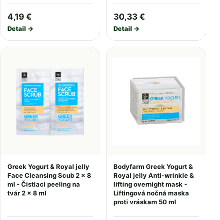
4,19 €
30,33 €
Detail →
Detail →
Greek Yogurt & Royal jelly
Bodyfarm Greek Yogurt &
Face Cleansing Scub 2 x 8
Royal jelly Anti-wrinkle &
ml - Čistiaci peeling na
lifting overnight mask -
tvár 2 x 8 ml
Liftingová nočná maska
proti vráskam 50 ml