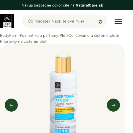
Nákup bezpečne dokončíte na
NaturalCare.sk
Hľadať produkty BodyFarm
BodyFarm
›
Kozmetika a parfumy
›
Pleť
›
Odličovanie a čistenie pleti
›
Prípravky na čistenie pleti
←
→
Predchádzajúci obrázok
Nasleduj