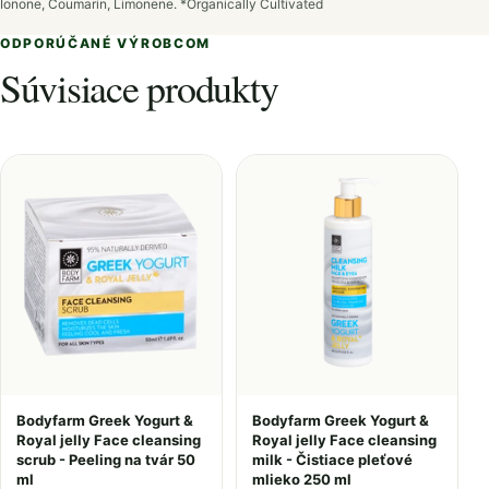
Ionone, Coumarin, Limonene.
*Organically Cultivated
ODPORÚČANÉ VÝROBCOM
Súvisiace produkty
Bodyfarm Greek Yogurt &
Bodyfarm Greek Yogurt &
Royal jelly Face cleansing
Royal jelly Face cleansing
scrub - Peeling na tvár 50
milk - Čistiace pleťové
ml
mlieko 250 ml