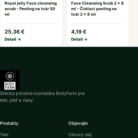
Royal jelly Face cleansing
Face Cleansing Scub 2 x 8
scrub - Peeling na tvár 50
ml - Čistiaci peeling na
ml
tvár 2 x 8 ml
25,36 €
4,19 €
Detail →
Detail →
Grécka prírodná kozmetika BodyFarm pre
telo, pleť a vlasy.
Produkty
Objavujte
Telo
Olivový olej