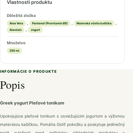
Vlastnosti produktu
Dôležitá zložka
,
,
,
Aloe Vera
Pantenol (Provitamín B5)
Materská včelia kašička
,
Alantoín
Jogurt
Množstvo
250 ml
INFORMÁCIE O PRODUKTE
Popis
Greek yogurt Pleťové tonikum
Upokojujúce pleťové tonikum s osviežujúcim jogurtom a výživnou
materskou kašičkou. Pomáha čistiť pokožku a poskytuje jedinečný
pocit sviežosti pred aplikáciou základných produktov v