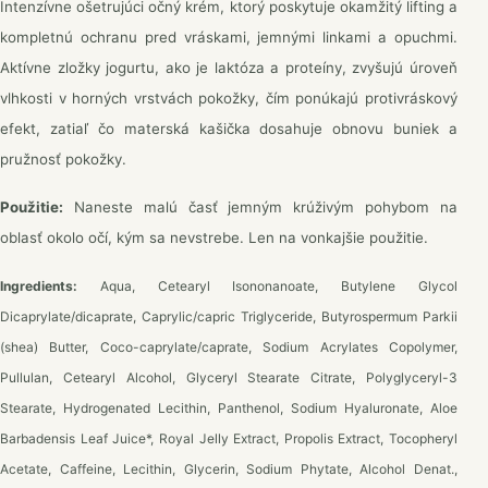
Intenzívne ošetrujúci očný krém, ktorý poskytuje okamžitý lifting a
kompletnú ochranu pred vráskami, jemnými linkami a opuchmi.
Aktívne zložky jogurtu, ako je laktóza a proteíny, zvyšujú úroveň
vlhkosti v horných vrstvách pokožky, čím ponúkajú protivráskový
efekt, zatiaľ čo materská kašička dosahuje obnovu buniek a
pružnosť pokožky.
Použitie:
Naneste malú časť jemným krúživým pohybom na
oblasť okolo očí, kým sa nevstrebe. Len na vonkajšie použitie.
Ingredients:
Aqua, Cetearyl Isononanoate, Butylene Glycol
Dicaprylate/dicaprate, Caprylic/capric Triglyceride, Butyrospermum Parkii
(shea) Butter, Coco-caprylate/caprate, Sodium Acrylates Copolymer,
Pullulan, Cetearyl Alcohol, Glyceryl Stearate Citrate, Polyglyceryl-3
Stearate, Hydrogenated Lecithin, Panthenol, Sodium Hyaluronate, Aloe
Barbadensis Leaf Juice*, Royal Jelly Extract, Propolis Extract, Tocopheryl
Acetate, Caffeine, Lecithin, Glycerin, Sodium Phytate, Alcohol Denat.,