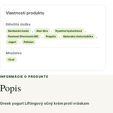
Vlastnosti produktu
Dôležitá zložka
,
,
,
Bambucké maslo
Aloe Vera
Kyselina hyalurónová
,
,
,
Pantenol (Provitamín B5)
Propolis
Materská včelia kašička
,
Jogurt
Pullulan
Množstvo
15 ml
INFORMÁCIE O PRODUKTE
Popis
Greek yogurt Liftingový očný krém proti vráskam