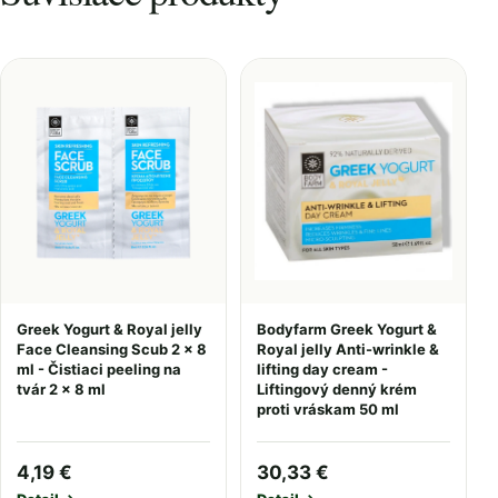
Greek Yogurt & Royal jelly
Bodyfarm Greek Yogurt &
Face Cleansing Scub 2 x 8
Royal jelly Anti-wrinkle &
ml - Čistiaci peeling na
lifting day cream -
tvár 2 x 8 ml
Liftingový denný krém
proti vráskam 50 ml
4,19 €
30,33 €