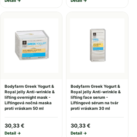
Detail →
Detail →
Bodyfarm Greek Yogurt &
Bodyfarm Greek Yogurt &
Royal jelly Anti-wrinkle &
Royal jelly Anti-wrinkle &
lifting overnight mask -
lifting face serum -
Liftingová nočná maska
Liftingové sérum na tvár
proti vráskam 50 ml
proti vráskam 30 ml
30,33 €
30,33 €
Detail →
Detail →