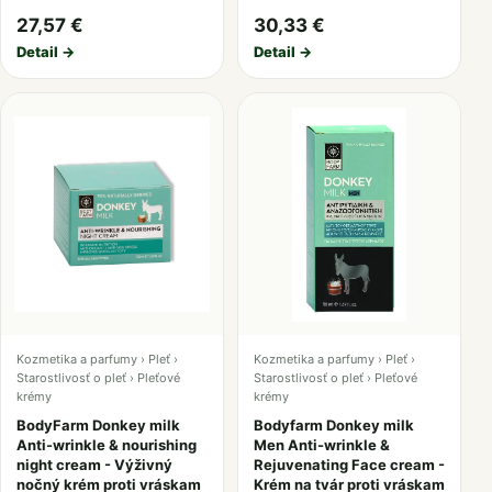
27,57 €
30,33 €
Detail →
Detail →
Kozmetika a parfumy › Pleť ›
Kozmetika a parfumy › Pleť ›
Starostlivosť o pleť › Pleťové
Starostlivosť o pleť › Pleťové
krémy
krémy
BodyFarm Donkey milk
Bodyfarm Donkey milk
Anti-wrinkle & nourishing
Men Anti-wrinkle &
night cream - Výživný
Rejuvenating Face cream -
nočný krém proti vráskam
Krém na tvár proti vráskam