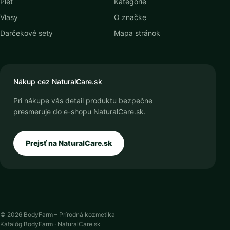
Pleť
Kategórie
Vlasy
O značke
Darčekové sety
Mapa stránok
Nákup cez NaturalCare.sk
Pri nákupe vás detail produktu bezpečne
presmeruje do e-shopu NaturalCare.sk.
Prejsť na NaturalCare.sk
© 2026 BodyFarm – Prírodná kozmetika
Katalóg BodyFarm · NaturalCare.sk