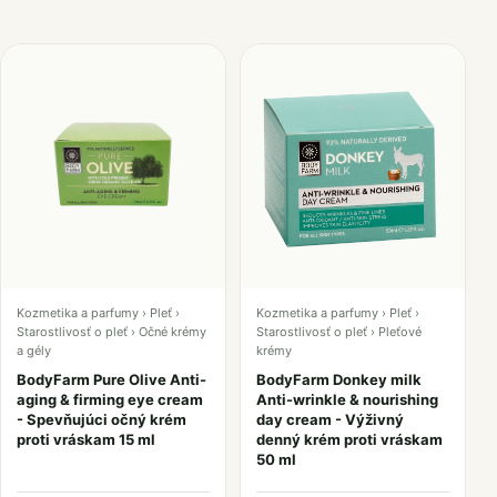
Kozmetika a parfumy › Pleť ›
Kozmetika a parfumy › Pleť ›
Starostlivosť o pleť › Očné krémy
Starostlivosť o pleť › Pleťové
a gély
krémy
BodyFarm Pure Olive Anti-
BodyFarm Donkey milk
aging & firming eye cream
Anti-wrinkle & nourishing
- Spevňujúci očný krém
day cream - Výživný
proti vráskam 15 ml
denný krém proti vráskam
50 ml