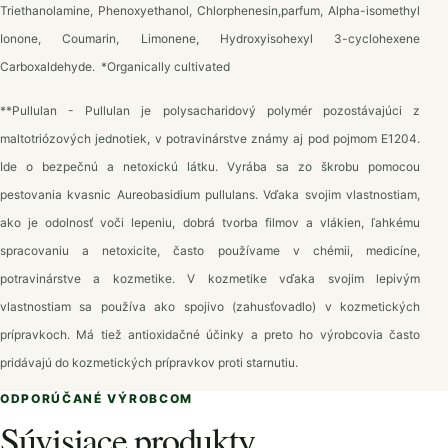
Triethanolamine, Phenoxyethanol, Chlorphenesin,parfum, Alpha-isomethyl
Ionone, Coumarin, Limonene, Hydroxyisohexyl 3-cyclohexene
Carboxaldehyde.
*Organically cultivated
**Pullulan - Pullulan je polysacharidový polymér pozostávajúci z
maltotriózových jednotiek, v potravinárstve známy aj pod pojmom E1204.
Ide o bezpečnú a netoxickú látku. Vyrába sa zo škrobu pomocou
pestovania kvasnic Aureobasidium pullulans. Vďaka svojim vlastnostiam,
ako je odolnosť voči lepeniu, dobrá tvorba filmov a vlákien, ľahkému
spracovaniu a netoxicite, často používame v chémii, medicíne,
potravinárstve a kozmetike. V kozmetike vďaka svojim lepivým
vlastnostiam sa používa ako spojivo (zahusťovadlo) v kozmetických
prípravkoch. Má tiež antioxidačné účinky a preto ho výrobcovia často
pridávajú do kozmetických prípravkov proti starnutiu.
ODPORÚČANÉ VÝROBCOM
Súvisiace produkty