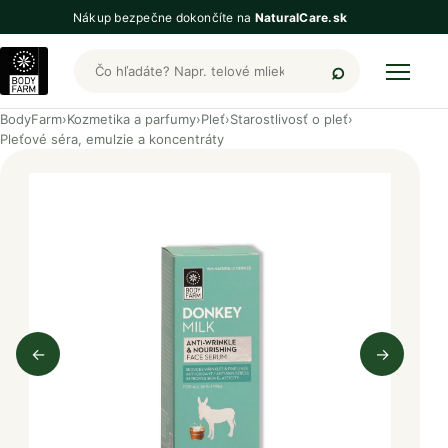
Nákup bezpečne dokončíte na
NaturalCare.sk
Hľadať produkty BodyFarm
BodyFarm
›
Kozmetika a parfumy
›
Pleť
›
Starostlivosť o pleť
›
Pleťové séra, emulzie a koncentráty
←
→
Predchádzajúci obrázok
Nasleduj