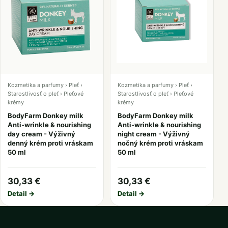
Kozmetika a parfumy › Pleť ›
Kozmetika a parfumy › Pleť ›
Starostlivosť o pleť › Pleťové
Starostlivosť o pleť › Pleťové
krémy
krémy
BodyFarm Donkey milk
BodyFarm Donkey milk
Anti-wrinkle & nourishing
Anti-wrinkle & nourishing
day cream - Výživný
night cream - Výživný
denný krém proti vráskam
nočný krém proti vráskam
50 ml
50 ml
30,33 €
30,33 €
Detail →
Detail →