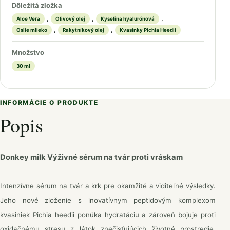
Dôležitá zložka
,
,
,
Aloe Vera
Olivový olej
Kyselina hyalurónová
,
,
Oslie mlieko
Rakytníkový olej
Kvasinky Pichia Heedii
Množstvo
30 ml
INFORMÁCIE O PRODUKTE
Popis
Donkey milk Výživné sérum na tvár proti vráskam
Intenzívne sérum na tvár a krk pre okamžité a viditeľné výsledky.
Jeho nové zloženie s inovatívnym peptidovým komplexom
kvasiniek Pichia heedii ponúka hydratáciu a zároveň bojuje proti
oxidačnému stresu z látok znečisťujúcich životné prostredie.