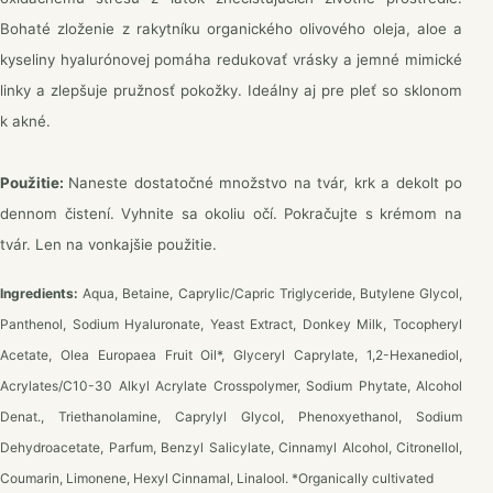
Bohaté zloženie z rakytníku organického olivového oleja, aloe a
kyseliny hyalurónovej pomáha redukovať vrásky a jemné mimické
linky a zlepšuje pružnosť pokožky. Ideálny aj pre pleť so sklonom
k akné.
Použitie:
Naneste dostatočné množstvo na tvár, krk a dekolt po
dennom čistení. Vyhnite sa okoliu očí. Pokračujte s krémom na
tvár. Len na vonkajšie použitie.
Ingredients:
Aqua, Betaine, Caprylic/Capric Triglyceride, Butylene Glycol,
Panthenol, Sodium Hyaluronate, Yeast Extract, Donkey Milk, Tocopheryl
Acetate, Olea Europaea Fruit Oil*, Glyceryl Caprylate, 1,2-Hexanediol,
Acrylates/C10-30 Alkyl Acrylate Crosspolymer, Sodium Phytate, Alcohol
Denat., Triethanolamine, Caprylyl Glycol, Phenoxyethanol, Sodium
Dehydroacetate, Parfum, Benzyl Salicylate, Cinnamyl Alcohol, Citronellol,
Coumarin, Limonene, Hexyl Cinnamal, Linalool. *Organically cultivated