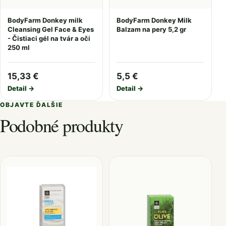
BodyFarm Donkey milk
BodyFarm Donkey Milk
Cleansing Gel Face & Eyes
Balzam na pery 5,2 gr
- Čistiaci gél na tvár a oči
250 ml
15,33 €
5,5 €
Detail →
Detail →
OBJAVTE ĎALŠIE
Podobné produkty