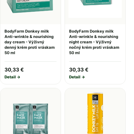
BodyFarm Donkey milk
BodyFarm Donkey milk
Anti-wrinkle & nourishing
Anti-wrinkle & nourishing
day cream - Výživný
night cream - Výživný
denný krém proti vráskam
nočný krém proti vráskam
50 ml
50 ml
30,33 €
30,33 €
Detail →
Detail →