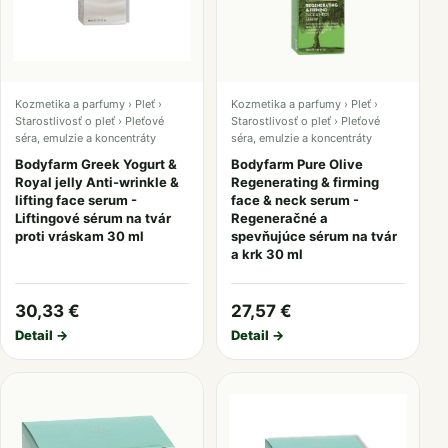
Kozmetika a parfumy › Pleť ›
Kozmetika a parfumy › Pleť ›
Starostlivosť o pleť › Pleťové
Starostlivosť o pleť › Pleťové
séra, emulzie a koncentráty
séra, emulzie a koncentráty
Bodyfarm Greek Yogurt &
Bodyfarm Pure Olive
Royal jelly Anti-wrinkle &
Regenerating & firming
lifting face serum -
face & neck serum -
Liftingové sérum na tvár
Regeneračné a
proti vráskam 30 ml
spevňujúce sérum na tvár
a krk 30 ml
30,33 €
27,57 €
Detail →
Detail →