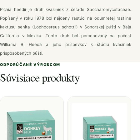
Pichia heedii je druh kvasiniek z čeľade Saccharomycetaceae.
Popísaný v roku 1978 bol nájdený rastúci na odumretej rastline
kaktusu senita (Lophocereus schottii) v Sonorskej púšti v Baja
California v Mexiku. Tento druh bol pomenovaný na počesť
Williama B. Heeda a jeho príspevkov k štúdiu kvasiniek
prispôsobených púšti.
ODPORÚČANÉ VÝROBCOM
Súvisiace produkty