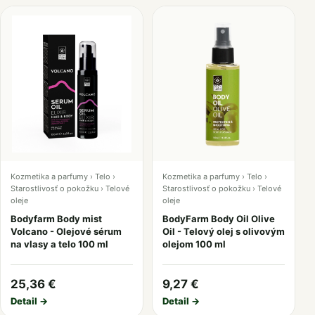
Kozmetika a parfumy › Telo ›
Kozmetika a parfumy › Telo ›
Starostlivosť o pokožku › Telové
Starostlivosť o pokožku › Telové
oleje
oleje
Bodyfarm Body mist
BodyFarm Body Oil Olive
Volcano - Olejové sérum
Oil - Telový olej s olivovým
na vlasy a telo 100 ml
olejom 100 ml
25,36 €
9,27 €
Detail →
Detail →