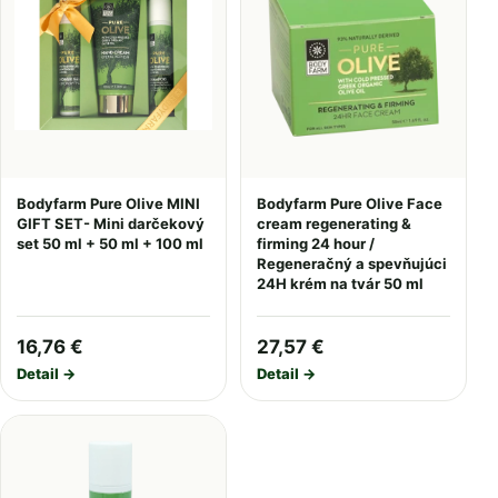
Bodyfarm Pure Olive MINI
Bodyfarm Pure Olive Face
GIFT SET- Mini darčekový
cream regenerating &
set 50 ml + 50 ml + 100 ml
firming 24 hour /
Regeneračný a spevňujúci
24H krém na tvár 50 ml
16,76 €
27,57 €
Detail →
Detail →