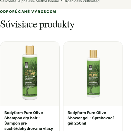
Salicylate, Alpha-Iso-Methyl Ionone. * Οrganically cultivated
ODPORÚČANÉ VÝROBCOM
Súvisiace produkty
Bodyfarm Pure Olive
Bodyfarm Pure Olive
Shampoo dry hair -
Shower gel - Sprchovací
Šampón pre
gél 250ml
suché/dehydrované vlasy