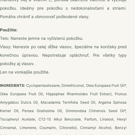
pokožku. Ideálny pre pokožku s nedokonalosťami a striami.
Pomáha chrániť a obnovovať poškodené vlasy.
Použitie:
Telo: Naneste jemne na vyčistenú pokožku.
Vlasy: Naneste po celej dĺžke vlasov, špeciálne na končeky pred
konečnou úpravou. Nepotrebuje opláchnuť. Pre všetky typy
pokožky aj vlasov.
Len na vonkajšie použitie.
INGREDIENTS:
Cyclopentasiloxane, Dimethiconol, Olea Europaea Fruit Oil*,
Olea Europaea Fruit Oil, Hippophae Rhamnoides Fruit Extract, Prunus
Amygdalus Dulcis Oil, Macadamia Ternifolia Seed Oil, Argania Spinosa
Kernel Oil, Persea Gratissima Oil, Simmondsia Chinensis Seed Oil*,
Tocopheryl Acetate, C12-15 Alkyl Βenzoate, Parfum, Linalool, Hexyl
Cinnamal, Limonene, Coumarin, Citronellol, Cinnamyl Alcohol, Benzyl