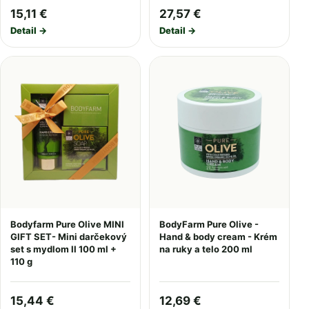
15,11 €
27,57 €
Detail →
Detail →
Bodyfarm Pure Olive MINI
BodyFarm Pure Olive -
GIFT SET- Mini darčekový
Hand & body cream - Krém
set s mydlom II 100 ml +
na ruky a telo 200 ml
110 g
15,44 €
12,69 €