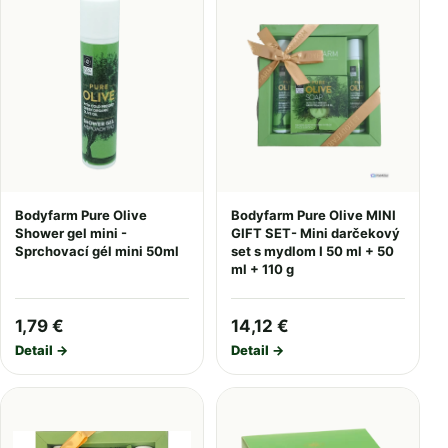
Bodyfarm Pure Olive
Bodyfarm Pure Olive MINI
Shower gel mini -
GIFT SET- Mini darčekový
Sprchovací gél mini 50ml
set s mydlom I 50 ml + 50
ml + 110 g
1,79 €
14,12 €
Detail →
Detail →