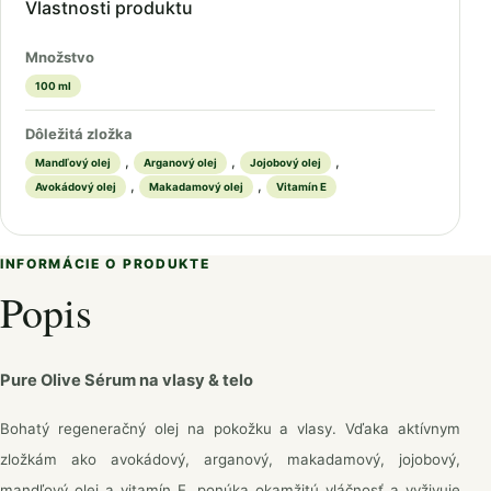
Vlastnosti produktu
Množstvo
100 ml
Dôležitá zložka
,
,
,
Mandľový olej
Arganový olej
Jojobový olej
,
,
Avokádový olej
Makadamový olej
Vitamín E
INFORMÁCIE O PRODUKTE
Popis
Pure Olive Sérum na vlasy & telo
Bohatý regeneračný olej na pokožku a vlasy. Vďaka aktívnym
zložkám ako avokádový, arganový, makadamový, jojobový,
mandľový olej a vitamín E, ponúka okamžitú vláčnosť a vyživuje