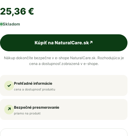
25,36 €
Skladom
Kúpiť na NaturalCare.sk
↗
Nákup dokončíte bezpečne v e-shope NaturalCare.sk. Rozhodujúca je
cena a dostupnosť zobrazená v e-shope.
Prehľadné informácie
✓
cena a dostupnosť produktu
Bezpečné presmerovanie
↗
priamo na produkt