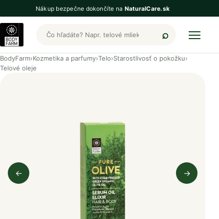
Nákup bezpečne dokončíte na
NaturalCare.sk
Hľadať produkty BodyFarm
BodyFarm
›
Kozmetika a parfumy
›
Telo
›
Starostlivosť o pokožku
›
Telové oleje
←
→
Predchádzajúci obrázok
Nasleduj