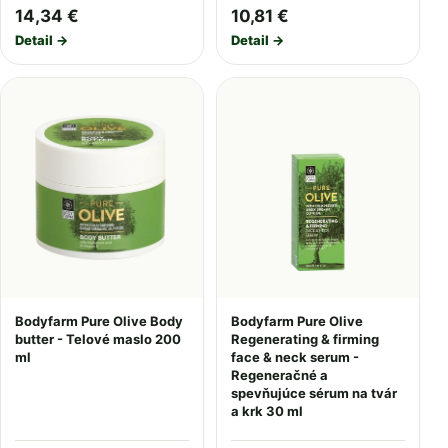
14,34 €
10,81 €
Detail →
Detail →
Bodyfarm Pure Olive Body
Bodyfarm Pure Olive
butter - Telové maslo 200
Regenerating & firming
ml
face & neck serum -
Regeneračné a
spevňujúce sérum na tvár
a krk 30 ml