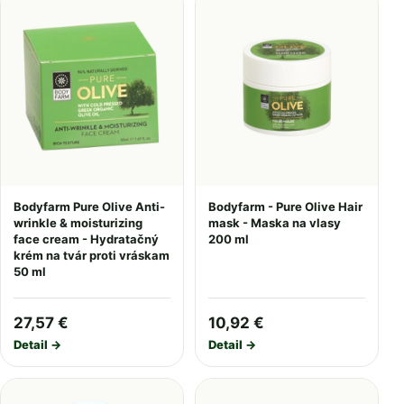
Bodyfarm Pure Olive Anti-
Bodyfarm - Pure Olive Hair
wrinkle & moisturizing
mask - Maska na vlasy
face cream - Hydratačný
200 ml
krém na tvár proti vráskam
50 ml
27,57 €
10,92 €
Detail →
Detail →