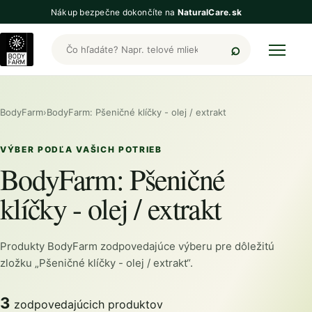
Nákup bezpečne dokončíte na
NaturalCare.sk
Hľadať produkty BodyFarm
BodyFarm
›
BodyFarm: Pšeničné klíčky - olej / extrakt
VÝBER PODĽA VAŠICH POTRIEB
BodyFarm: Pšeničné
klíčky - olej / extrakt
Produkty BodyFarm zodpovedajúce výberu pre dôležitú
zložku „Pšeničné klíčky - olej / extrakt“.
3
zodpovedajúcich produktov