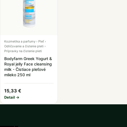
Kozmetika a parfumy › Pleť ›
Odličovanie a čistenie pleti ›
Prípravky na čistenie pleti
Bodyfarm Greek Yogurt &
Royal jelly Face cleansing
milk - Čistiace pleťové
mlieko 250 ml
15,33 €
Detail →