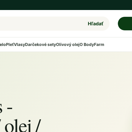
Hľadať
elo
Pleť
Vlasy
Darčekové sety
Olivový olej
O BodyFarm
 -
olej /