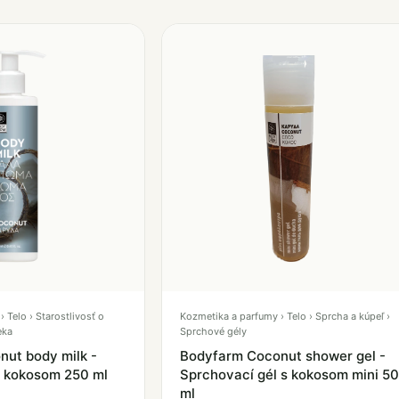
 Telo › Starostlivosť o
Kozmetika a parfumy › Telo › Sprcha a kúpeľ ›
eka
Sprchové gély
ut body milk -
Bodyfarm Coconut shower gel -
s kokosom 250 ml
Sprchovací gél s kokosom mini 50
ml