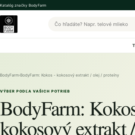
Katalóg značky BodyFarm
Hľadať produkty BodyFarm
T
BodyFarm
›
BodyFarm: Kokos - kokosový extrakt / olej / proteíny
VÝBER PODĽA VAŠICH POTRIEB
BodyFarm: Kokos
kokosový extrakt / 