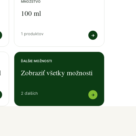
MNOŽSTVO
100 ml
1 produktov
→
ĎALŠIE MOŽNOSTI
l
Zobraziť všetky možnosti
2 ďalších
→