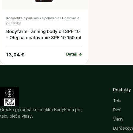
Kozmetika a parfumy › Opaľovanie › Opaľovacie
prípravky
Bodyfarm Tanning body oil SPF 10
- Olej na opaľovanie SPF 10 150 ml
13,04 €
Detail →
Produkty
Telo
Grécka prírodná kozmetika BodyFarm pre
Pleť
telo, pleť a vlasy.
Vlasy
Darčekové