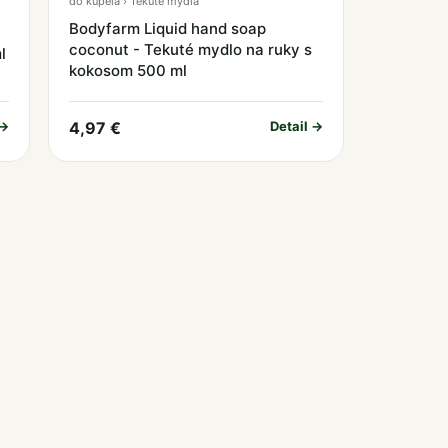
do kúpeľa › Tekuté mydlá
Bodyfarm Liquid hand soap
coconut - Tekuté mydlo na ruky s
l
kokosom 500 ml
 →
4,97 €
Detail →