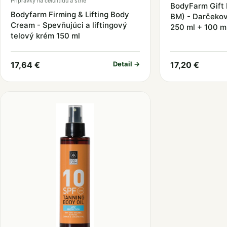
Prípravky na celulitídu a strie
BodyFarm Gift 
Bodyfarm Firming & Lifting Body
BM) - Darčekov
Cream - Spevňujúci a liftingový
250 ml + 100 m
telový krém 150 ml
17,64 €
Detail →
17,20 €